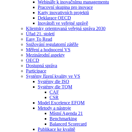
Webináře k inovačnímu managementu
Pracovní skupina pro inovace
Karty inovativních projektů
Deklarace OECD
Inovátoři ve veřejné správě
Klientsky orientovaná veřejná správa 2030
Úřad 21. století
Easy To Read
Snižování regulatorní zátěže
Měření a hodnocení VS
Mezinárodní aspekty
OECD
Dostupná správa
Participace
Systémy řízení kvality ve VS
Systémy dle ISO
Systémy dle TQM
CAF
CSR
Model Excelence EFQM
Metody a nástroje
Místní Agenda 21
Benchmarking
Balanced Scorecard
Publikace ke kvalitě