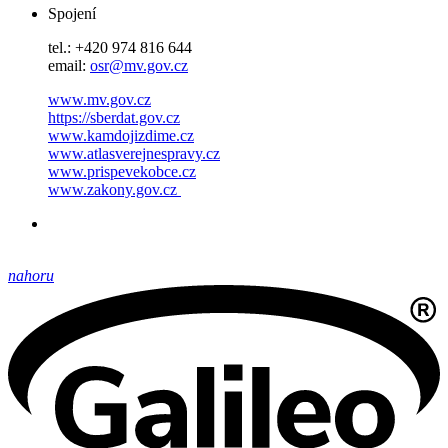
Spojení
tel.: +420 974 816 644
email:
osr@mv.gov.cz
www.mv.gov.cz
https://sberdat.gov.cz
www.kamdojizdime.cz
www.atlasverejnespravy.cz
www.prispevekobce.cz
www.zakony.gov.cz
nahoru