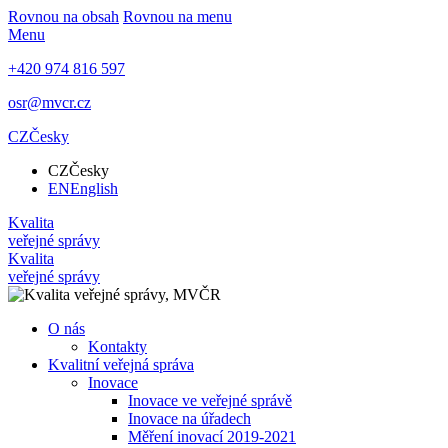
Rovnou na obsah
Rovnou na menu
Menu
+420 974 816 597
osr@mvcr.cz
CZ
Česky
CZ
Česky
EN
English
Kvalita
veřejné správy
Kvalita
veřejné správy
O nás
Kontakty
Kvalitní veřejná správa
Inovace
Inovace ve veřejné správě
Inovace na úřadech
Měření inovací 2019-2021