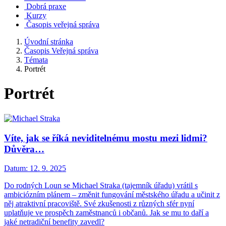
Dobrá praxe
Kurzy
Časopis veřejná správa
Úvodní stránka
Časopis Veřejná správa
Témata
Portrét
Portrét
Víte, jak se říká neviditelnému mostu mezi lidmi?
Důvěra…
Datum:
12. 9. 2025
Do rodných Loun se Michael Straka (tajemník úřadu) vrátil s
ambiciózním plánem ‒ změnit fungování městského úřadu a učinit z
něj atraktivní pracoviště. Své zkušenosti z různých sfér nyní
uplatňuje ve prospěch zaměstnanců i občanů. Jak se mu to daří a
jaké netradiční benefity zavedl?