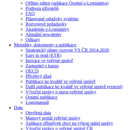
Offline editor (aplikace Osobní e-Legislativa)
Podpora uživatelů
FAQ
Plánované odstávky systému
Rozvojové požadavky
Akademie e-Legislativy
Aktuální newsletter
Odkazy
Metodiky, dokumenty a publikace
Strategický rámec rozvoje VS ČR 2014-2020
Easy to read (ETR)
Inovace ve veřejné správě
Zastupitel v kurzu
OECD
Přívětivý úřad
Publikace ke kvalitě ve veřejné správě
Další publikace ke kvalitě ve veřejné správě (externí)
Výroční zprávy o stavu veřejné správy
Ostatní publikace
Logomanuál
Data
Otevřená data
Mapový portál veřejné správy
Aplikace příspěvek obce na výkon státní správy
Výroční zprávy o veřejné správě ČR