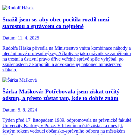
Snažil jsem se, aby obec pocítila rozdíl mezi
starostou a správcem co nejméně
Datum:
11. 4. 2025
Rudolfa Háska přivedla na Ministerstvo vnitra kombinace náhody a
hledání nové profesní výzvy. Ačkoliv se jako právník se zaměřením
na trestní a ústavní právo dříve veřejné správě spíše vyhýbal, po
zkušenostech z korporátu a advokacie jej nakonec ministerstvo
zlákalo.
Šárka Mašková: Potřebovala jsem získat určitý
odstup, a přesto zůstat tam, kde to dobře znám
Datum:
5. 8. 2024
Týden před 17. listopadem 1989, odpromovala na právnické fakultě
Univerzity Karlovy v Praze. V hlavním městě zůstala a dnes již
šestým rokem vedoucí občansko-správního odboru na městském