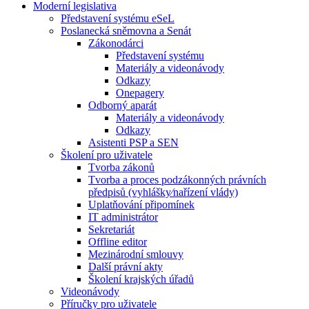
Moderní legislativa
Představení systému eSeL
Poslanecká sněmovna a Senát
Zákonodárci
Představení systému
Materiály a videonávody
Odkazy
Onepagery
Odborný aparát
Materiály a videonávody
Odkazy
Asistenti PSP a SEN
Školení pro uživatele
Tvorba zákonů
Tvorba a proces podzákonných právních
předpisů (vyhlášky⁄nařízení vlády)
Uplatňování připomínek
IT administrátor
Sekretariát
Offline editor
Mezinárodní smlouvy
Další právní akty
Školení krajských úřadů
Videonávody
Příručky pro uživatele