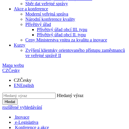
Sběr dat veřejné správy
Akce a konference
Moderní veřejná správa
Národní konference kvality
Přívětivý úřad
Přívětivý úřad obcí III. typu
Přívětivý úřad obcí II. typu
Ceny Ministerstva vnitra za kvalitu a inovace
Kurzy
Zvýšení klientsky orientovaného přístupu zaměstnanců
ve veřejné správě II
Mapa webu
CZ
Česky
CZ
Česky
EN
English
Hledaný výraz
Hledat
rozšířené vyhledávání
Inovace
e-Legislativa
Konference a akce