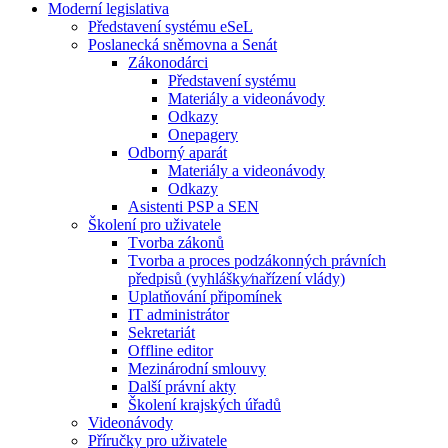
Moderní legislativa
Představení systému eSeL
Poslanecká sněmovna a Senát
Zákonodárci
Představení systému
Materiály a videonávody
Odkazy
Onepagery
Odborný aparát
Materiály a videonávody
Odkazy
Asistenti PSP a SEN
Školení pro uživatele
Tvorba zákonů
Tvorba a proces podzákonných právních
předpisů (vyhlášky⁄nařízení vlády)
Uplatňování připomínek
IT administrátor
Sekretariát
Offline editor
Mezinárodní smlouvy
Další právní akty
Školení krajských úřadů
Videonávody
Příručky pro uživatele