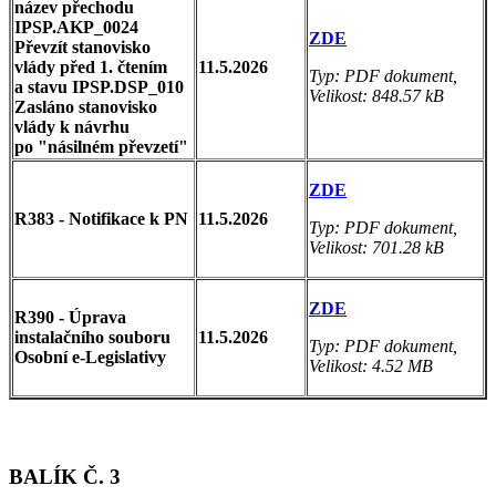
název přechodu
IPSP.AKP_0024
ZDE
Převzít stanovisko
vlády před 1. čtením
11.5.2026
Typ: PDF dokument,
a stavu IPSP.DSP_010
Velikost: 848.57 kB
Zasláno stanovisko
vlády k návrhu
po "násilném převzetí"
ZDE
R383 - Notifikace k PN
11.5.2026
Typ: PDF dokument,
Velikost: 701.28 kB
ZDE
R390 - Úprava
instalačního souboru
11.5.2026
Typ: PDF dokument,
Osobní e-Legislativy
Velikost: 4.52 MB
BALÍK Č. 3