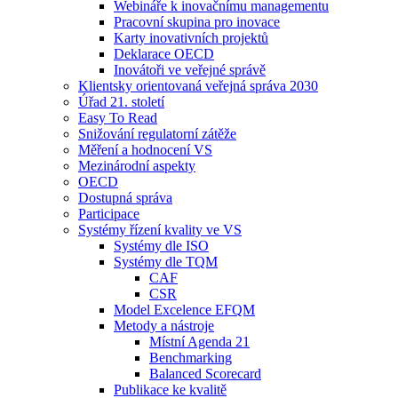
Webináře k inovačnímu managementu
Pracovní skupina pro inovace
Karty inovativních projektů
Deklarace OECD
Inovátoři ve veřejné správě
Klientsky orientovaná veřejná správa 2030
Úřad 21. století
Easy To Read
Snižování regulatorní zátěže
Měření a hodnocení VS
Mezinárodní aspekty
OECD
Dostupná správa
Participace
Systémy řízení kvality ve VS
Systémy dle ISO
Systémy dle TQM
CAF
CSR
Model Excelence EFQM
Metody a nástroje
Místní Agenda 21
Benchmarking
Balanced Scorecard
Publikace ke kvalitě