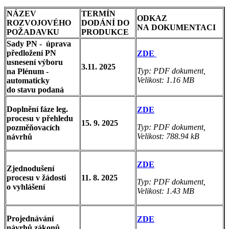
NÁZEV
TERMÍN
ODKAZ
ROZVOJOVÉHO
DODÁNÍ DO
NA DOKUMENTACI
POŽADAVKU
PRODUKCE
Sady PN - úprava
předložení PN
ZDE
usnesení výboru
3.11. 2025
Typ: PDF dokument,
na Plénum -
Velikost: 1.16 MB
automaticky
do stavu podaná
Doplnění fáze leg.
ZDE
procesu v přehledu
15. 9. 2025
Typ: PDF dokument,
pozměňovacích
Velikost: 788.94 kB
návrhů
ZDE
Zjednodušení
procesu v žádosti
11. 8. 2025
Typ: PDF dokument,
o vyhlášení
Velikost: 1.43 MB
Projednávání
ZDE
návrhů zákonů