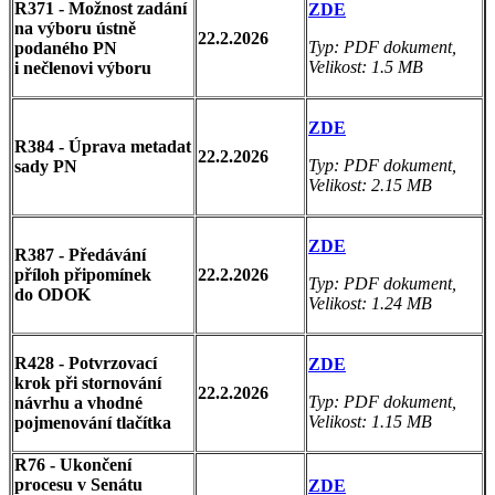
R371 -
Možnost zadání
ZDE
na výboru ústně
22.2.2026
Typ: PDF dokument,
podaného PN
Velikost: 1.5 MB
i nečlenovi výboru
ZDE
R384 - Úprava metadat
22.2.2026
Typ: PDF dokument,
sady PN
Velikost: 2.15 MB
ZDE
R387 - Předávání
příloh připomínek
22.2.2026
Typ: PDF dokument,
do ODOK
Velikost: 1.24 MB
R428 - Potvrzovací
ZDE
krok při stornování
22.2.2026
Typ: PDF dokument,
návrhu a vhodné
Velikost: 1.15 MB
pojmenování tlačítka
R76 - Ukončení
procesu v Senátu
ZDE