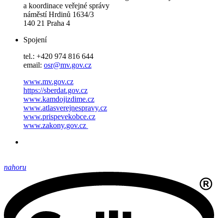
a koordinace veřejné správy
náměstí Hrdinů 1634/3
140 21 Praha 4
Spojení
tel.: +420 974 816 644
email:
osr@mv.gov.cz
www.mv.gov.cz
https://sberdat.gov.cz
www.kamdojizdime.cz
www.atlasverejnespravy.cz
www.prispevekobce.cz
www.zakony.gov.cz
nahoru