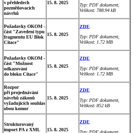
v přehledech
15. 8. 2025
Typ: PDF dokument,
pozměňovacích
Velikost: 788.94 kB
návrhů
Požadavky OKOM -
ZDE
část "Zavedení typu
15. 8. 2025
Typ: PDF dokument,
fragmentu EU Blok
Velikost: 1.72 MB
Citace"
Požadavky OKOM -
ZDE
část "Možnost
15. 8. 2025
Typ: PDF dokument,
odkazování
Velikost: 1.72 MB
do bloku Citace"
Rozpor
ZDE
při projednávání
návrhů zákonů
15. 8. 2025
Typ: PDF dokument,
vyžadujících souhlas
Velikost: 852 kB
obou komor
ZDE
Strukturovaný
import PA z XML
15. 8. 2025
Typ: PDF dokument,