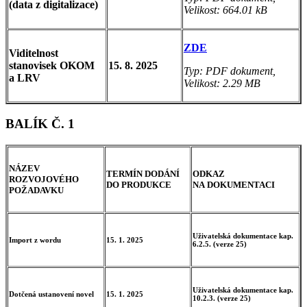
(data z digitalizace)
Velikost: 664.01 kB
ZDE
Viditelnost
stanovisek OKOM
15. 8. 2025
Typ: PDF dokument,
a LRV
Velikost: 2.29 MB
BALÍK Č. 1
NÁZEV
TERMÍN DODÁNÍ
ODKAZ
ROZVOJOVÉHO
DO PRODUKCE
NA DOKUMENTACI
POŽADAVKU
Uživatelská dokumentace kap.
Import z wordu
15. 1. 2025
6.2.5. (verze 25)
Uživatelská dokumentace kap.
Dotčená ustanovení novel
15. 1. 2025
10.2.3. (verze 25)