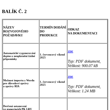
BALÍK Č. 2
NÁZEV
TERMÍN DODÁNÍ
ODKAZ
ROZVOJOVÉHO
DO
NA DOKUMENTACI
POŽADAVKU
PRODUKCE
ZDE
Automatické vygenerování
1. červencový víkend
dopisu o neuplatnění žádné
2025
připomínky
Typ: PDF dokument,
Velikost: 900.07 kB
ZDE
Možnost importu z Wordu
1. červencový víkend
pro důvodové zprávy
2025
Typ: PDF dokument,
a zprávy RIA
Velikost: 1.24 MB
Dotčená ustanovení
ve stanoviscích PK LRV