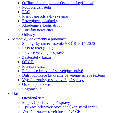
Offline editor (aplikace Osobní e-Legislativa)
Podpora uživatelů
FAQ
Plánované odstávky systému
Rozvojové požadavky
Akademie e-Legislativy
Aktuální newsletter
Odkazy
Metodiky, dokumenty a publikace
Strategický rámec rozvoje VS ČR 2014-2020
Easy to read (ETR)
Inovace ve veřejné správě
Zastupitel v kurzu
OECD
Přívětivý úřad
Publikace ke kvalitě ve veřejné správě
Další publikace ke kvalitě ve veřejné správě (externí)
Výroční zprávy o stavu veřejné správy
Ostatní publikace
Logomanuál
Data
Otevřená data
Mapový portál veřejné správy
Aplikace příspěvek obce na výkon státní správy
Výroční zprávy o veřejné správě ČR