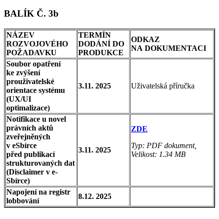
BALÍK Č. 3b
NÁZEV
TERMÍN
ODKAZ
ROZVOJOVÉHO
DODÁNÍ DO
NA DOKUMENTACI
POŽADAVKU
PRODUKCE
Soubor opatření
ke zvýšení
prouživatelské
3.11. 2025
Uživatelská příručka
orientace systému
(UX/UI
optimalizace)
Notifikace u novel
právních aktů
ZDE
zveřejněných
v eSbírce
Typ: PDF dokument,
3.11. 2025
před publikací
Velikost: 1.34 MB
strukturovaných dat
(Disclaimer v e-
Sbírce)
Napojení na registr
8.12. 2025
lobbování