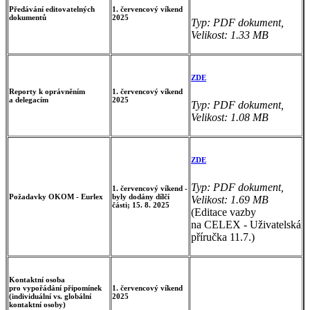
Předávání editovatelných
1. červencový víkend
dokumentů
2025
Typ: PDF dokument,
Velikost: 1.33 MB
ZDE
Reporty k oprávněním
1. červencový víkend
a delegacím
2025
Typ: PDF dokument,
Velikost: 1.08 MB
ZDE
Typ: PDF dokument,
1. červencový víkend -
Požadavky OKOM - Eurlex
byly dodány dílčí
Velikost: 1.69 MB
části; 15. 8. 2025
(Editace vazby
na CELEX - Uživatelská
příručka 11.7.)
Kontaktní osoba
pro vypořádání připomínek
1. červencový víkend
(individuální vs. globální
2025
kontaktní osoby)