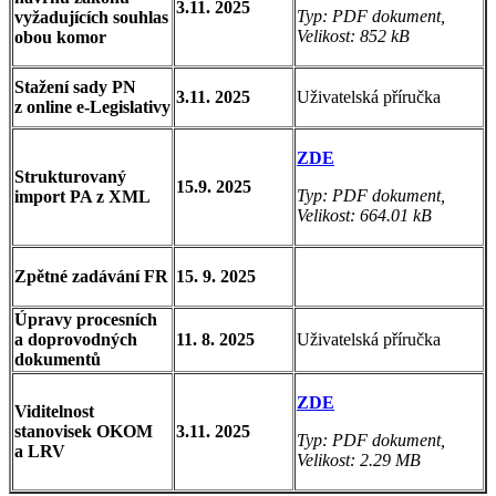
3.11. 2025
Typ: PDF dokument,
vyžadujících souhlas
Velikost: 852 kB
obou komor
Stažení sady PN
3.11. 2025
Uživatelská příručka
z online e-Legislativy
ZDE
Strukturovaný
15.9. 2025
Typ: PDF dokument,
import PA z XML
Velikost: 664.01 kB
Zpětné zadávání FR
15. 9. 2025
Úpravy procesních
a doprovodných
11. 8. 2025
Uživatelská příručka
dokumentů
ZDE
Viditelnost
stanovisek OKOM
3.11. 2025
Typ: PDF dokument,
a LRV
Velikost: 2.29 MB