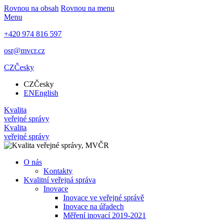
Rovnou na obsah
Rovnou na menu
Menu
+420 974 816 597
osr@mvcr.cz
CZ
Česky
CZ
Česky
EN
English
Kvalita
veřejné správy
Kvalita
veřejné správy
O nás
Kontakty
Kvalitní veřejná správa
Inovace
Inovace ve veřejné správě
Inovace na úřadech
Měření inovací 2019-2021