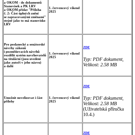
a OKOM - do dokumentů
Stanovisek a PK LRV
1. červencový víkend
a OKOM přidat "Příloha
2025
č. 2: Část úplných znění
se zapracovanými změnami"
stejně jako to má stanovisko
LRV
Pro poslanecké a senátorské
ZDE
návrhy zákonů
i pozměňovacích návrhů
1. červencový víkend
rozdělit systém navrhovatelů
2025
Typ: PDF dokument,
na titulární (jsou uvedeni
jako autoři v jeho názvu)
Velikost: 2.58 MB
a další
ZDE
Typ: PDF dokument,
Umožnit novelizovat i část
1. červencový víkend
přílohy
2025
Velikost: 2.58 MB
(Uživatelská příručka
10.4.)
ZDE