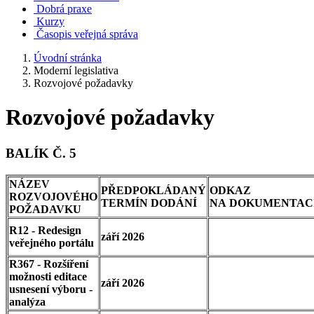
Dobrá praxe
Kurzy
Časopis veřejná správa
Úvodní stránka
Moderní legislativa
Rozvojové požadavky
Rozvojové požadavky
BALÍK Č. 5
NÁZEV
PŘEDPOKLÁDANÝ
ODKAZ
ROZVOJOVÉHO
TERMÍN DODÁNÍ
NA DOKUMENTAC
POŽADAVKU
R12 - Redesign
září 2026
veřejného portálu
R367 - Rozšíření
možnosti editace
září 2026
usnesení výboru -
analýza