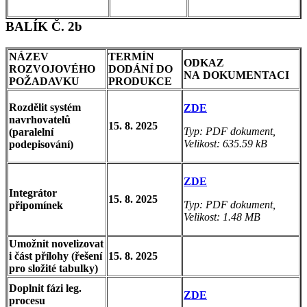
BALÍK Č. 2b
NÁZEV
TERMÍN
ODKAZ
ROZVOJOVÉHO
DODÁNÍ DO
NA DOKUMENTACI
POŽADAVKU
PRODUKCE
Rozdělit systém
ZDE
navrhovatelů
15. 8. 2025
Typ: PDF dokument,
(paralelní
Velikost: 635.59 kB
podepisování)
ZDE
Integrátor
15. 8. 2025
Typ: PDF dokument,
připomínek
Velikost: 1.48 MB
Umožnit novelizovat
i část přílohy (řešení
15. 8. 2025
pro složité tabulky)
Doplnit fázi leg.
ZDE
procesu