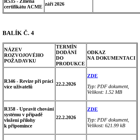
R535 - Změna
září 2026
certifikátu ACME
BALÍK Č. 4
TERMÍN
NÁZEV
DODÁNÍ
ODKAZ
ROZVOJOVÉHO
DO
NA DOKUMENTACI
POŽADAVKU
PRODUKCE
ZDE
R346 - Revize při práci
22.2.2026
Typ: PDF dokument,
více uživatelů
Velikost: 1.52 MB
R358 - Upravit chování
ZDE
systému v případě
22.2.2026
Typ: PDF dokument,
vložení přílohy
Velikost: 621.99 kB
k připomínce