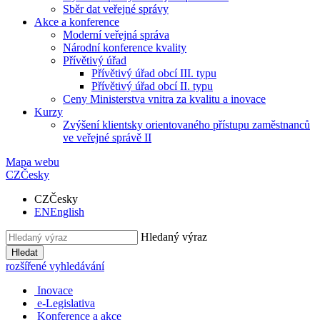
Sběr dat veřejné správy
Akce a konference
Moderní veřejná správa
Národní konference kvality
Přívětivý úřad
Přívětivý úřad obcí III. typu
Přívětivý úřad obcí II. typu
Ceny Ministerstva vnitra za kvalitu a inovace
Kurzy
Zvýšení klientsky orientovaného přístupu zaměstnanců
ve veřejné správě II
Mapa webu
CZ
Česky
CZ
Česky
EN
English
Hledaný výraz
Hledat
rozšířené vyhledávání
Inovace
e-Legislativa
Konference a akce