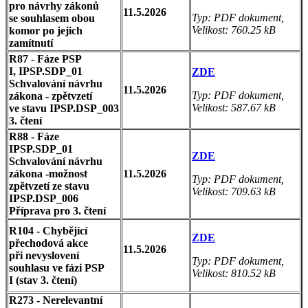
pro návrhy zákonů
11.5.2026
Typ: PDF dokument,
se souhlasem obou
Velikost: 760.25 kB
komor po jejich
zamítnutí
R87 - Fáze PSP
I, IPSP.SDP_01
ZDE
Schvalování návrhu
11.5.2026
Typ: PDF dokument,
zákona - zpětvzetí
Velikost: 587.67 kB
ve stavu IPSP.DSP_003
3. čtení
R88 - Fáze
IPSP.SDP_01
ZDE
Schvalování návrhu
zákona -možnost
11.5.2026
Typ: PDF dokument,
zpětvzetí ze stavu
Velikost: 709.63 kB
IPSP.DSP_006
Příprava pro 3. čtení
R104 - Chybějící
ZDE
přechodová akce
11.5.2026
při nevyslovení
Typ: PDF dokument,
souhlasu ve fázi PSP
Velikost: 810.52 kB
I (stav 3. čtení)
R273 - Nerelevantní