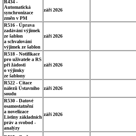
R434 -
Automatická
září 2026
synchronizace
změn v PM
R516 - Úprava
zadávání výjimek
ze šablon
září 2026
a schvalování
výjimek ze šablon
R518 - Notifikace
pro uživatele a RS
při žádosti
září 2026
o výjimky
ze šablony
R522 - Citace
nálezů Ústavního
září 2026
soudu
R530 - Datové
osamostatnění
a novelizace
září 2026
Listiny základních
práv a svobod -
analýzy