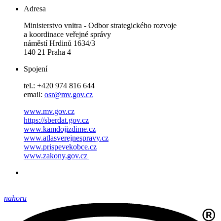
Adresa
Ministerstvo vnitra - Odbor strategického rozvoje
a koordinace veřejné správy
náměstí Hrdinů 1634/3
140 21 Praha 4
Spojení
tel.: +420 974 816 644
email:
osr@mv.gov.cz
www.mv.gov.cz
https://sberdat.gov.cz
www.kamdojizdime.cz
www.atlasverejnespravy.cz
www.prispevekobce.cz
www.zakony.gov.cz
nahoru