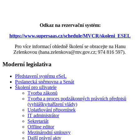
Odkaz na rezervační systém:
https://www.supersaas.cz/schedule/MVCR/skoleni_ESEL
Pro více informací ohledně školení se obracejte na Hanu
Zelenkovou (hana.zelenkova@mv.gov.cz; 974 816 597).
Moderní legislativa
Představení systému eSeL
Poslanecká sněmovna a Senát
Školení pro uživatele
Tvorba zákonů
Tvorba a proces podzákonných právních předpisů
(vyhlášky⁄nařízení vlády)
Uplatňování připomínek
IT administrátor
Sekretariát
Offline editor
Mezinárodní smlouvy
Další právní akty