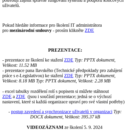
potřebují zajistit správné fungování systému a podporu koncových
uživatelů.
Pokud hledáte informace pro školení IT administrátora
pro
mezinárodní smlouvy
- prosím klikněte
ZDE
PREZENTACE:
- prezentace ze školení ke stažení
ZDE
Typ: PPTX dokument,
Velikost: 11.52 MB
- prezentace pana Ilavského (Technické předpoklady pro zahájení
práce s e-Legislativou) ke stažení
ZDE
Typ: PPTX dokument,
Velikost: 8.18 MB
Typ: PPTX dokument, Velikost: 2.28 MB
- excel tabulky rozdělení rolí s popisem si můžete stáhnout
ZDE
a
ZDE
(jsou i součástí prezentace; jedná se o výchozí
nastavení, které si každá organizace upraví pro své vlastní potřeby)
-
postup zavedení a synchronizace uživatelů v organizaci
Typ:
DOCX dokument, Velikost: 395.37 kB
VIDEOZÁZNAM
ze školení 5. 9. 2024