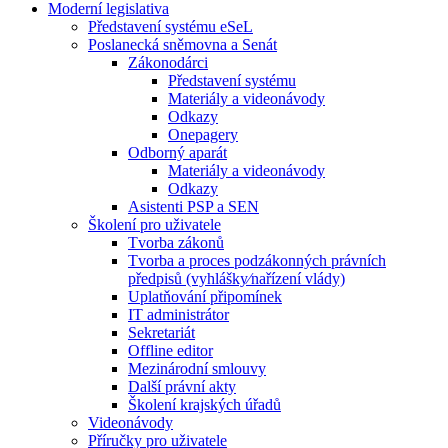
Moderní legislativa
Představení systému eSeL
Poslanecká sněmovna a Senát
Zákonodárci
Představení systému
Materiály a videonávody
Odkazy
Onepagery
Odborný aparát
Materiály a videonávody
Odkazy
Asistenti PSP a SEN
Školení pro uživatele
Tvorba zákonů
Tvorba a proces podzákonných právních
předpisů (vyhlášky⁄nařízení vlády)
Uplatňování připomínek
IT administrátor
Sekretariát
Offline editor
Mezinárodní smlouvy
Další právní akty
Školení krajských úřadů
Videonávody
Příručky pro uživatele