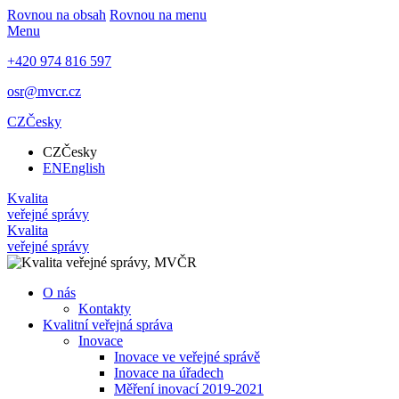
Rovnou na obsah
Rovnou na menu
Menu
+420 974 816 597
osr@mvcr.cz
CZ
Česky
CZ
Česky
EN
English
Kvalita
veřejné správy
Kvalita
veřejné správy
O nás
Kontakty
Kvalitní veřejná správa
Inovace
Inovace ve veřejné správě
Inovace na úřadech
Měření inovací 2019-2021