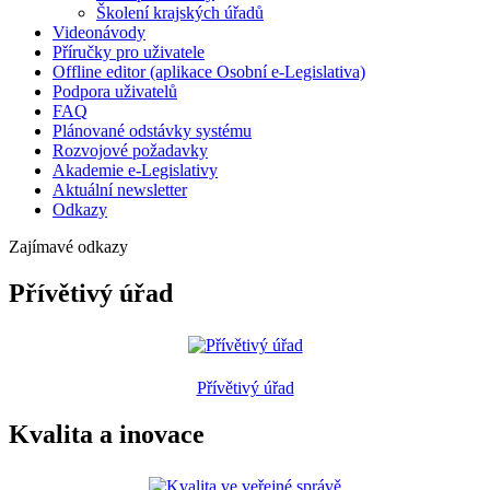
Školení krajských úřadů
Videonávody
Příručky pro uživatele
Offline editor (aplikace Osobní e-Legislativa)
Podpora uživatelů
FAQ
Plánované odstávky systému
Rozvojové požadavky
Akademie e-Legislativy
Aktuální newsletter
Odkazy
Zajímavé odkazy
Přívětivý úřad
Přívětivý úřad
Kvalita a inovace