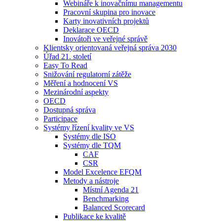
Webináře k inovačnímu managementu
Pracovní skupina pro inovace
Karty inovativních projektů
Deklarace OECD
Inovátoři ve veřejné správě
Klientsky orientovaná veřejná správa 2030
Úřad 21. století
Easy To Read
Snižování regulatorní zátěže
Měření a hodnocení VS
Mezinárodní aspekty
OECD
Dostupná správa
Participace
Systémy řízení kvality ve VS
Systémy dle ISO
Systémy dle TQM
CAF
CSR
Model Excelence EFQM
Metody a nástroje
Místní Agenda 21
Benchmarking
Balanced Scorecard
Publikace ke kvalitě