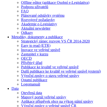
Offline editor (aplikace Osobní e-Legislativa)
Podpora uživatelů
FAQ
Plánované odstávky systému
Rozvojové požadavky
Akademie e-Legislativy
Aktuální newsletter
Odkazy
Metodiky, dokumenty a publikace
Strategický rámec rozvoje VS ČR 2014-2020
Easy to read (ETR)
Inovace ve veřejné správě
Zastupitel v kurzu
OECD
Přívětivý úřad
Publikace ke kvalitě ve veřejné správě
Další publikace ke kvalitě ve veřejné správě (externí)
Výroční zprávy o stavu veřejné správy
Ostatní publikace
Logomanuál
Data
Otevřená data
Mapový portál veřejné správy
Aplikace příspěvek obce na výkon státní správy
Výroční zprávy o veřejné správě ČR