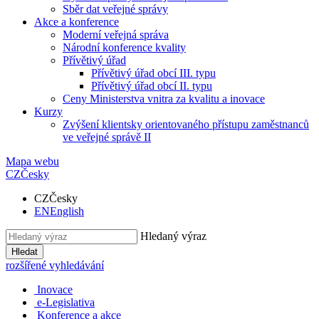
Sběr dat veřejné správy
Akce a konference
Moderní veřejná správa
Národní konference kvality
Přívětivý úřad
Přívětivý úřad obcí III. typu
Přívětivý úřad obcí II. typu
Ceny Ministerstva vnitra za kvalitu a inovace
Kurzy
Zvýšení klientsky orientovaného přístupu zaměstnanců
ve veřejné správě II
Mapa webu
CZ
Česky
CZ
Česky
EN
English
Hledaný výraz
Hledat
rozšířené vyhledávání
Inovace
e-Legislativa
Konference a akce