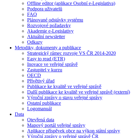
Offline editor (aplikace Osobní e-Legislativa)
Podpora uživatelů
FAQ
Plánované odstávky systému
Rozvojové požadavky
Akademie e-Legislativy
Aktuální newsletter
Odkazy
Metodiky, dokumenty a publikace
Strategický rámec rozvoje VS ČR 2014-2020
Easy to read (ETR)
Inovace ve veřejné správě
Zastupitel v kurzu
OECD
Přívětivý úřad
Publikace ke kvalitě ve veřejné správě
Další publikace ke kvalitě ve veřejné správě (externí)
Výroční zprávy o stavu veřejné správy
Ostatní publikace
Logomanuál
Data
Otevřená data
Mapový portál veřejné správy
Aplikace příspěvek obce na výkon státní správy
Výroční zprávy o veřejné správě ČR