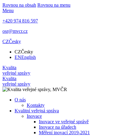
Rovnou na obsah
Rovnou na menu
Menu
+420 974 816 597
osr@mvcr.cz
CZ
Česky
CZ
Česky
EN
English
Kvalita
veřejné správy
Kvalita
veřejné správy
O nás
Kontakty
Kvalitní veřejná správa
Inovace
Inovace ve veřejné správě
Inovace na úřadech
Měření inovací 2019-2021