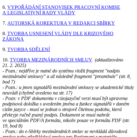
6.
VYPOŘÁDÁNÍ STANOVISEK PRACOVNÍ KOMISE
A LEGISLATIVNÍ RADY VLÁDY
7.
AUTORSKÁ KOREKTURA V REDAKCI SBÍRKY
8.
TVORBA USNESENÍ VLÁDY DLE KRIZOVÉHO
ZÁKONA
9.
TVORBA SDĚLENÍ
10.
TVORBA MEZINÁRODNÍCH SMLUV
(aktualizováno
21. 2. 2025)
- Pozn.: nejdříve je nutné do systému vložit fragment "nadpis
mezinárodní smlouvy" a až následně fragment "preambule" (str. 8,
bod 7)
- Pozn.: u jmen signatářů mezinárodní smlouvy se akademické tituly
neuvádí (chybně uvedeno na str. 17)
- Pozn: v PDF dokumentu v cizojazyčné verzi musí být upravena
podpisová doložka s uvedením jména a funkce signatářů v daném
cizím jazyce - musí se jednat o strojově čitelnou podobu, která
překryje ručně psaný podpis. Dokument se musí nahrát
ve speciálním PDF/A formátu, nikoliv pouze ve formátu PDF (str.
19, bod 8)
- Pozn.: do e-Sbírky mezinárodních smluv se nevkládá důvodová
zpráva nebo předkládací zpráva pro Parlament z materiálu