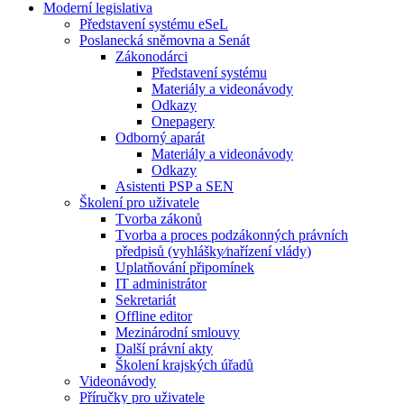
Moderní legislativa
Představení systému eSeL
Poslanecká sněmovna a Senát
Zákonodárci
Představení systému
Materiály a videonávody
Odkazy
Onepagery
Odborný aparát
Materiály a videonávody
Odkazy
Asistenti PSP a SEN
Školení pro uživatele
Tvorba zákonů
Tvorba a proces podzákonných právních
předpisů (vyhlášky⁄nařízení vlády)
Uplatňování připomínek
IT administrátor
Sekretariát
Offline editor
Mezinárodní smlouvy
Další právní akty
Školení krajských úřadů
Videonávody
Příručky pro uživatele