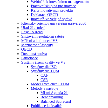
Webináře k inovačnímu managementu
Pracovní skupina pro inovace
Karty inovativních projektů
Deklarace OECD
Inovátoři ve veřejné správě
Klientsky orientovaná veřejná správa 2030
Úřad 21. století
Easy To Read
Snižování regulatorní zátěže
Měření a hodnocení VS
Mezinárodní aspekty
OECD
Dostupná správa
Participace
Systémy řízení kvality ve VS
Systémy dle ISO
Systémy dle TQM
CAF
CSR
Model Excelence EFQM
Metody a nástroje
Místní Agenda 21
Benchmarking
Balanced Scorecard
Publikace ke kvalitě