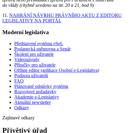
do vlády (chybně uvedeno na str. 20 a 21, bod 9)
11.
NAHRÁNÍ NÁVRHU PRÁVNÍHO AKTU Z EDITORU
LEGISLATIVY NA PORTÁL
Moderní legislativa
Představení systému eSeL
Poslanecká sněmovna a Senát
Školení pro uživatele
Videonávody
Příručky pro uživatele
Offline editor (aplikace Osobní e-Legislativa)
Podpora uživatelů
FAQ
Plánované odstávky systému
Rozvojové požadavky
Akademie e-Legislativy
Aktuální newsletter
Odkazy
Zajímavé odkazy
Přívětivý úřad