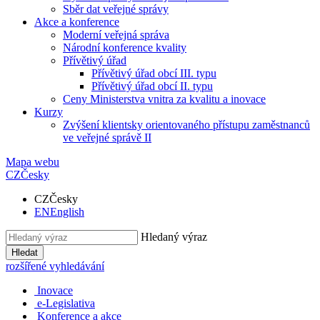
Sběr dat veřejné správy
Akce a konference
Moderní veřejná správa
Národní konference kvality
Přívětivý úřad
Přívětivý úřad obcí III. typu
Přívětivý úřad obcí II. typu
Ceny Ministerstva vnitra za kvalitu a inovace
Kurzy
Zvýšení klientsky orientovaného přístupu zaměstnanců
ve veřejné správě II
Mapa webu
CZ
Česky
CZ
Česky
EN
English
Hledaný výraz
Hledat
rozšířené vyhledávání
Inovace
e-Legislativa
Konference a akce