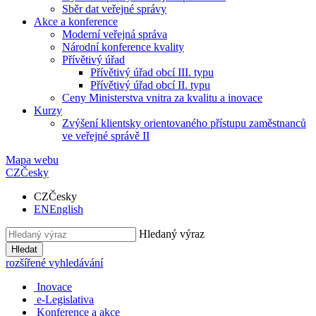
Sběr dat veřejné správy
Akce a konference
Moderní veřejná správa
Národní konference kvality
Přívětivý úřad
Přívětivý úřad obcí III. typu
Přívětivý úřad obcí II. typu
Ceny Ministerstva vnitra za kvalitu a inovace
Kurzy
Zvýšení klientsky orientovaného přístupu zaměstnanců
ve veřejné správě II
Mapa webu
CZ
Česky
CZ
Česky
EN
English
Hledaný výraz
Hledat
rozšířené vyhledávání
Inovace
e-Legislativa
Konference a akce