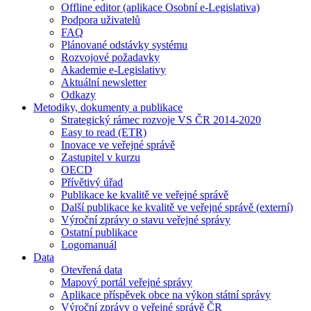
Offline editor (aplikace Osobní e-Legislativa)
Podpora uživatelů
FAQ
Plánované odstávky systému
Rozvojové požadavky
Akademie e-Legislativy
Aktuální newsletter
Odkazy
Metodiky, dokumenty a publikace
Strategický rámec rozvoje VS ČR 2014-2020
Easy to read (ETR)
Inovace ve veřejné správě
Zastupitel v kurzu
OECD
Přívětivý úřad
Publikace ke kvalitě ve veřejné správě
Další publikace ke kvalitě ve veřejné správě (externí)
Výroční zprávy o stavu veřejné správy
Ostatní publikace
Logomanuál
Data
Otevřená data
Mapový portál veřejné správy
Aplikace příspěvek obce na výkon státní správy
Výroční zprávy o veřejné správě ČR