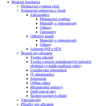
Moderní legislativa
Představení systému eSeL
Poslanecká sněmovna a Senát
Zákonodárci
Představení systému
Materiály a videonávody
Odkazy
Onepagery
Odborný aparát
Materiály a videonávody
Odkazy
Asistenti PSP a SEN
Školení pro uživatele
Tvorba zákonů
Tvorba a proces podzákonných právních
předpisů (vyhlášky⁄nařízení vlády)
Uplatňování připomínek
IT administrátor
Sekretariát
Offline editor
Mezinárodní smlouvy
Další právní akty
Školení krajských úřadů
Videonávody
Příručky pro uživatele