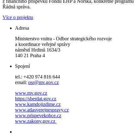
z finančního příspěvku Fondů EHP a Norska, konkrétně programu
Řádná správa.
Více o projektu
Adresa
Ministerstvo vnitra - Odbor strategického rozvoje
a koordinace veřejné správy
náměstí Hrdinů 1634/3
140 21 Praha 4
Spojení
tel.: +420 974 816 644
email:
osr@mv.gov.cz
www.mv.gov.cz
https://sberdat.gov.cz
www.kamdojizdime.cz
www.atlasverejnespravy.cz
www.prispevekobce.cz
www.zakony.gov.cz