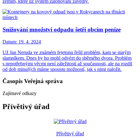
zemím, které už systém zálohování zavedly.
Snižování množství odpadu šetří obcím peníze
Datum:
19. 4. 2024
Už Jan Neruda ve známém fejetonu řešil problém, kam se starým
slamníkem. Dnes by ho mohl odvézt do sběrného dvora. Problém
s nepotřebnými věcmi není záležitostí až současnosti, ale na rozdíl
od dob minulých máme spoustu možností, jak s nimi naložit.
Časopis Veřejná správa
Zajímavé odkazy
Přívětivý úřad
Přívětivý úřad