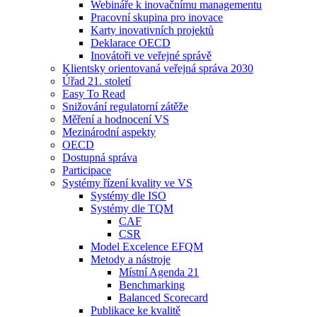
Webináře k inovačnímu managementu
Pracovní skupina pro inovace
Karty inovativních projektů
Deklarace OECD
Inovátoři ve veřejné správě
Klientsky orientovaná veřejná správa 2030
Úřad 21. století
Easy To Read
Snižování regulatorní zátěže
Měření a hodnocení VS
Mezinárodní aspekty
OECD
Dostupná správa
Participace
Systémy řízení kvality ve VS
Systémy dle ISO
Systémy dle TQM
CAF
CSR
Model Excelence EFQM
Metody a nástroje
Místní Agenda 21
Benchmarking
Balanced Scorecard
Publikace ke kvalitě