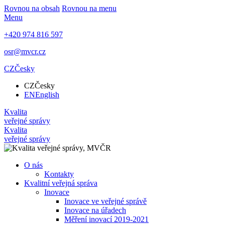
Rovnou na obsah
Rovnou na menu
Menu
+420 974 816 597
osr@mvcr.cz
CZ
Česky
CZ
Česky
EN
English
Kvalita
veřejné správy
Kvalita
veřejné správy
O nás
Kontakty
Kvalitní veřejná správa
Inovace
Inovace ve veřejné správě
Inovace na úřadech
Měření inovací 2019-2021