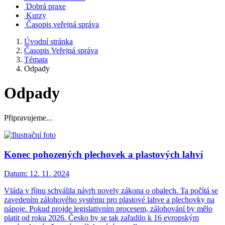
Dobrá praxe
Kurzy
Časopis veřejná správa
Úvodní stránka
Časopis Veřejná správa
Témata
Odpady
Odpady
Připravujeme...
Konec pohozených plechovek a plastových lahví
Datum:
12. 11. 2024
Vláda v říjnu schválila návrh novely zákona o obalech. Ta počítá se
zavedením zálohového systému pro plastové lahve a plechovky na
nápoje. Pokud projde legislativním procesem, zálohování by mělo
platit od roku 2026. Česko by se tak zařadilo k 16 evropským