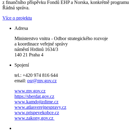
z finančního příspěvku Fondů EHP a Norska, konkrétně programu
Řádná správa.
Více o projektu
Adresa
Ministerstvo vnitra - Odbor strategického rozvoje
a koordinace veřejné správy
náměstí Hrdinů 1634/3
140 21 Praha 4
Spojení
tel.: +420 974 816 644
email:
osr@mv.gov.cz
www.mv.gov.cz
https://sberdat.gov.cz
www.kamdojizdime.cz
www.atlasverejnespravy.cz
www.prispevekobce.cz
www.zakony.gov.cz