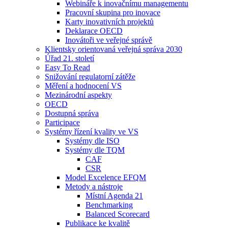
Webináře k inovačnímu managementu
Pracovní skupina pro inovace
Karty inovativních projektů
Deklarace OECD
Inovátoři ve veřejné správě
Klientsky orientovaná veřejná správa 2030
Úřad 21. století
Easy To Read
Snižování regulatorní zátěže
Měření a hodnocení VS
Mezinárodní aspekty
OECD
Dostupná správa
Participace
Systémy řízení kvality ve VS
Systémy dle ISO
Systémy dle TQM
CAF
CSR
Model Excelence EFQM
Metody a nástroje
Místní Agenda 21
Benchmarking
Balanced Scorecard
Publikace ke kvalitě