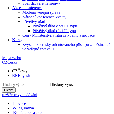
Sběr dat veřejné správy
Akce a konference
Moderní veřejná správa
Národní konference kvality
Přívětivý úřad
Přívětivý úřad obcí III. typu
Přívětivý úřad obcí II. typu
Ceny Ministerstva vnitra za kvalitu a inovace
Kurzy
Zvýšení klientsky orientovaného přístupu zaměstnanců
ve veřejné správě II
Mapa webu
CZ
Česky
CZ
Česky
EN
English
Hledaný výraz
Hledat
rozšířené vyhledávání
Inovace
e-Legislativa
Konference a akce