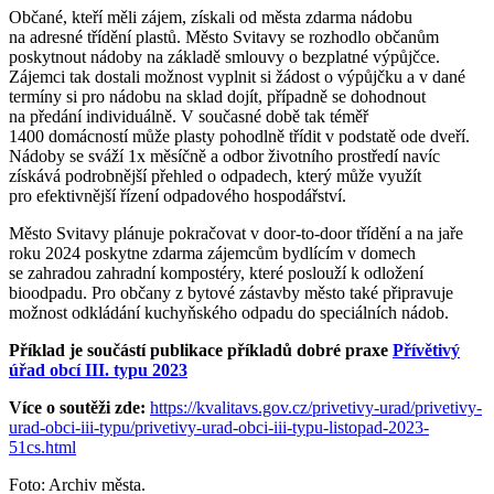
Občané, kteří měli zájem, získali od města zdarma nádobu
na adresné třídění plastů. Město Svitavy se rozhodlo občanům
poskytnout nádoby na základě smlouvy o bezplatné výpůjčce.
Zájemci tak dostali možnost vyplnit si žádost o výpůjčku a v dané
termíny si pro nádobu na sklad dojít, případně se dohodnout
na předání individuálně. V současné době tak téměř
1400 domácností může plasty pohodlně třídit v podstatě ode dveří.
Nádoby se sváží 1x měsíčně a odbor životního prostředí navíc
získává podrobnější přehled o odpadech, který může využít
pro efektivnější řízení odpadového hospodářství.
Město Svitavy plánuje pokračovat v door-to-door třídění a na jaře
roku 2024 poskytne zdarma zájemcům bydlícím v domech
se zahradou zahradní kompostéry, které poslouží k odložení
bioodpadu. Pro občany z bytové zástavby město také připravuje
možnost odkládání kuchyňského odpadu do speciálních nádob.
Příklad je součástí publikace příkladů dobré praxe
Přívětivý
úřad obcí III. typu 2023
Více o soutěži zde:
https://kvalitavs.gov.cz/privetivy-urad/privetivy-
urad-obci-iii-typu/privetivy-urad-obci-iii-typu-listopad-2023-
51cs.html
Foto: Archiv města.