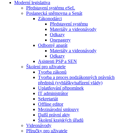
Moderní legislativa
Představení systému eSeL
Poslanecká sněmovna a Senát
Zákonodárci
Představení systému
Materiály a videonávody
Odkazy
Onepagery
Odborný aparát
Materiály a videonávody
Odkazy
Asistenti PSP a SEN
Školení pro uživatele
Tvorba zákonů
Tvorba a proces podzákonných právních
předpisů (vyhlášky⁄nařízení vlády)
Uplatňování připomínek
IT administrátor
Sekretariát
Offline editor
Mezinárodní smlouvy
Další právní akty
Školení krajských úřadů
Videonávody
Příručky pro uživatele