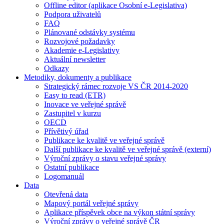
Offline editor (aplikace Osobní e-Legislativa)
Podpora uživatelů
FAQ
Plánované odstávky systému
Rozvojové požadavky
Akademie e-Legislativy
Aktuální newsletter
Odkazy
Metodiky, dokumenty a publikace
Strategický rámec rozvoje VS ČR 2014-2020
Easy to read (ETR)
Inovace ve veřejné správě
Zastupitel v kurzu
OECD
Přívětivý úřad
Publikace ke kvalitě ve veřejné správě
Další publikace ke kvalitě ve veřejné správě (externí)
Výroční zprávy o stavu veřejné správy
Ostatní publikace
Logomanuál
Data
Otevřená data
Mapový portál veřejné správy
Aplikace příspěvek obce na výkon státní správy
Výroční zprávy o veřejné správě ČR