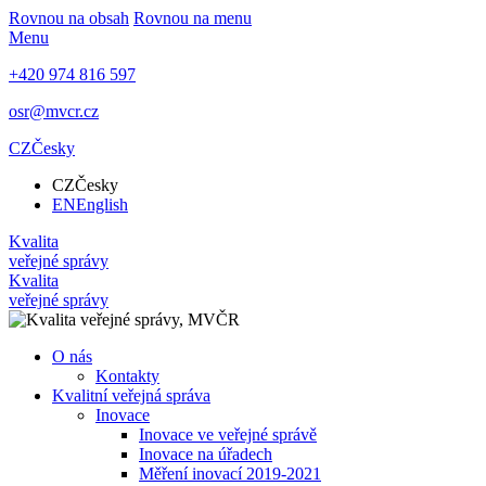
Rovnou na obsah
Rovnou na menu
Menu
+420 974 816 597
osr@mvcr.cz
CZ
Česky
CZ
Česky
EN
English
Kvalita
veřejné správy
Kvalita
veřejné správy
O nás
Kontakty
Kvalitní veřejná správa
Inovace
Inovace ve veřejné správě
Inovace na úřadech
Měření inovací 2019-2021