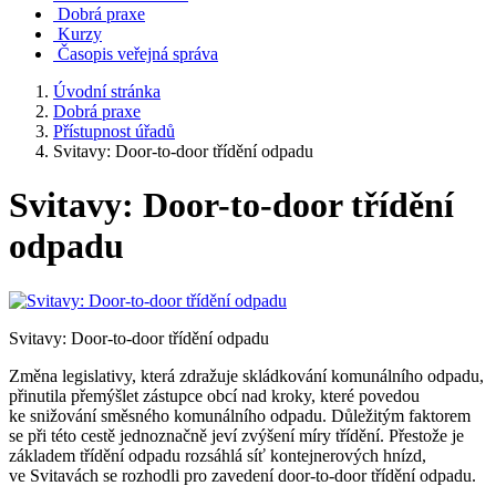
Dobrá praxe
Kurzy
Časopis veřejná správa
Úvodní stránka
Dobrá praxe
Přístupnost úřadů
Svitavy: Door-to-door třídění odpadu
Svitavy: Door-to-door třídění
odpadu
Svitavy: Door-to-door třídění odpadu
Změna legislativy, která zdražuje skládkování komunálního odpadu,
přinutila přemýšlet zástupce obcí nad kroky, které povedou
ke snižování směsného komunálního odpadu. Důležitým faktorem
se při této cestě jednoznačně jeví zvýšení míry třídění. Přestože je
základem třídění odpadu rozsáhlá síť kontejnerových hnízd,
ve Svitavách se rozhodli pro zavedení door-to-door třídění odpadu.