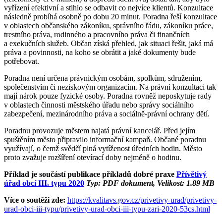
vyřízení efektivní a stihlo se odbavit co nejvíce klientů. Konzultace
následně probíhá osobně po dobu 20 minut. Poradna řeší konzultace
v oblastech občanského zákoníku, správního řádu, zákoníku práce,
trestního práva, rodinného a pracovního práva či finančních
a exekučních služeb. Občan získá přehled, jak situaci řešit, jaká má
práva a povinnosti, na koho se obrátit a jaké dokumenty bude
potřebovat.
Poradna není určena právnickým osobám, spolkům, sdružením,
společenstvím či neziskovým organizacím. Na právní konzultaci tak
mají nárok pouze fyzické osoby. Poradna rovněž neposkytuje rady
v oblastech činnosti městského úřadu nebo správy sociálního
zabezpečení, mezinárodního práva a sociálně-právní ochrany dětí.
Poradnu provozuje městem najatá právní kancelář. Před jejím
spuštěním město připravilo informační kampaň. Občané poradnu
využívají, o čemž svědčí plná vytíženost úředních hodin. Město
proto zvažuje rozšíření otevírací doby nejméně o hodinu.
Příklad je součástí publikace příkladů dobré praxe
Přívětivý
úřad obcí III. typu 2020
Typ: PDF dokument, Velikost: 1.89 MB
Více o soutěži zde:
https://kvalitavs.gov.cz/privetivy-urad/privetivy-
urad-obci-iii-typu/privetivy-urad-obci-iii-typu-zari-2020-53cs.html