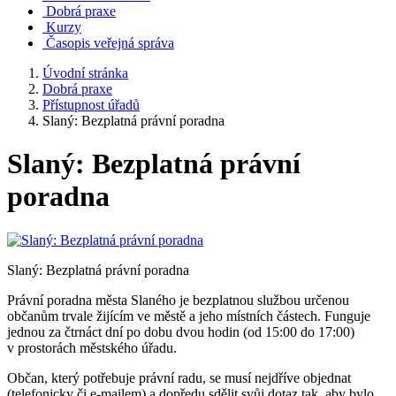
Dobrá praxe
Kurzy
Časopis veřejná správa
Úvodní stránka
Dobrá praxe
Přístupnost úřadů
Slaný: Bezplatná právní poradna
Slaný: Bezplatná právní
poradna
Slaný: Bezplatná právní poradna
Právní poradna města Slaného je bezplatnou službou určenou
občanům trvale žijícím ve městě a jeho místních částech. Funguje
jednou za čtrnáct dní po dobu dvou hodin (od 15:00 do 17:00)
v prostorách městského úřadu.
Občan, který potřebuje právní radu, se musí nejdříve objednat
(telefonicky či e-mailem) a dopředu sdělit svůj dotaz tak, aby bylo