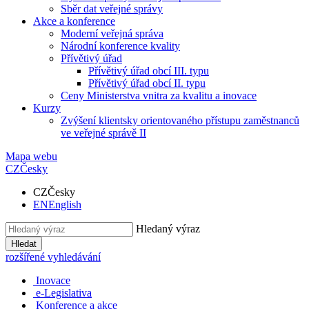
Sběr dat veřejné správy
Akce a konference
Moderní veřejná správa
Národní konference kvality
Přívětivý úřad
Přívětivý úřad obcí III. typu
Přívětivý úřad obcí II. typu
Ceny Ministerstva vnitra za kvalitu a inovace
Kurzy
Zvýšení klientsky orientovaného přístupu zaměstnanců
ve veřejné správě II
Mapa webu
CZ
Česky
CZ
Česky
EN
English
Hledaný výraz
Hledat
rozšířené vyhledávání
Inovace
e-Legislativa
Konference a akce