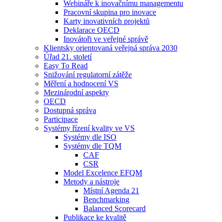
Webináře k inovačnímu managementu
Pracovní skupina pro inovace
Karty inovativních projektů
Deklarace OECD
Inovátoři ve veřejné správě
Klientsky orientovaná veřejná správa 2030
Úřad 21. století
Easy To Read
Snižování regulatorní zátěže
Měření a hodnocení VS
Mezinárodní aspekty
OECD
Dostupná správa
Participace
Systémy řízení kvality ve VS
Systémy dle ISO
Systémy dle TQM
CAF
CSR
Model Excelence EFQM
Metody a nástroje
Místní Agenda 21
Benchmarking
Balanced Scorecard
Publikace ke kvalitě