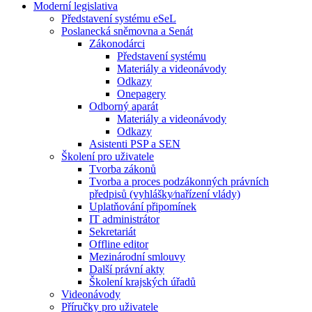
Moderní legislativa
Představení systému eSeL
Poslanecká sněmovna a Senát
Zákonodárci
Představení systému
Materiály a videonávody
Odkazy
Onepagery
Odborný aparát
Materiály a videonávody
Odkazy
Asistenti PSP a SEN
Školení pro uživatele
Tvorba zákonů
Tvorba a proces podzákonných právních
předpisů (vyhlášky⁄nařízení vlády)
Uplatňování připomínek
IT administrátor
Sekretariát
Offline editor
Mezinárodní smlouvy
Další právní akty
Školení krajských úřadů
Videonávody
Příručky pro uživatele