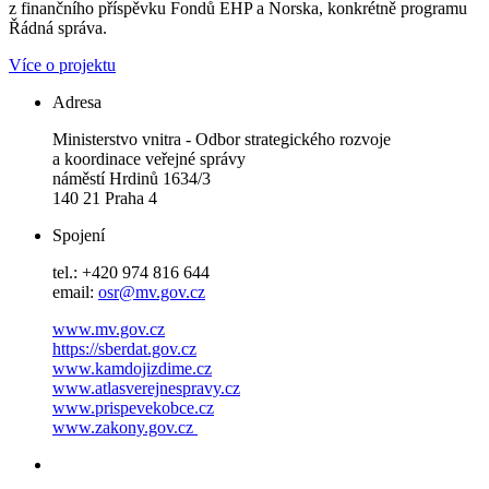
z finančního příspěvku Fondů EHP a Norska, konkrétně programu
Řádná správa.
Více o projektu
Adresa
Ministerstvo vnitra - Odbor strategického rozvoje
a koordinace veřejné správy
náměstí Hrdinů 1634/3
140 21 Praha 4
Spojení
tel.: +420 974 816 644
email:
osr@mv.gov.cz
www.mv.gov.cz
https://sberdat.gov.cz
www.kamdojizdime.cz
www.atlasverejnespravy.cz
www.prispevekobce.cz
www.zakony.gov.cz