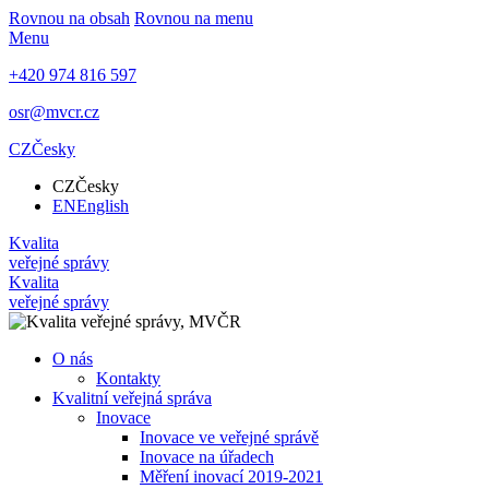
Rovnou na obsah
Rovnou na menu
Menu
+420 974 816 597
osr@mvcr.cz
CZ
Česky
CZ
Česky
EN
English
Kvalita
veřejné správy
Kvalita
veřejné správy
O nás
Kontakty
Kvalitní veřejná správa
Inovace
Inovace ve veřejné správě
Inovace na úřadech
Měření inovací 2019-2021