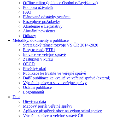
Offline editor (aplikace Osobní e-Legislativa)
Podpora uživatelů
FAQ
Plánované odstávky systému
Rozvojové požadavky
Akademie e-Legislativy
Aktuální newsletter
Odkazy
Metodiky, dokumenty a publikace
Strategický rámec rozvoje VS ČR 2014-2020
Easy to read (ETR)
Inovace ve veřejné správě
Zastupitel v kurzu
OECD
Přívětivý úřad
Publikace ke kvalitě ve veřejné správě
Další publikace ke kvalitě ve veřejné správě (externí)
Výroční zprávy o stavu veřejné správy
Ostatní publikace
Logomanuál
Data
Otevřená data
Mapový portál veřejné správy
Aplikace příspěvek obce na výkon státní správy
Výroční zprávy o veřejné správě ČR