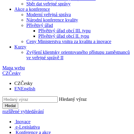
Sběr dat veřejné správy
Akce a konference
Moderní veřejná správa
Národní konference kvality
Přívětivý úřad
Přívětivý úřad obcí III. typu
Přívětivý úřad obcí II. typu
Ceny Ministerstva vnitra za kvalitu a inovace
Kurzy
Zvýšení klientsky orientovaného přístupu zaměstnanců
ve veřejné správě II
Mapa webu
CZ
Česky
CZ
Česky
EN
English
Hledaný výraz
Hledat
rozšířené vyhledávání
Inovace
e-Legislativa
Konference a akce