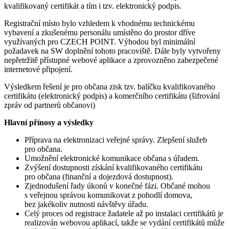
kvalifikovaný certifikát a tím i tzv. elektronický podpis.
Registrační místo bylo vzhledem k vhodnému technickému
vybavení a zkušenému personálu umístěno do prostor dříve
využívaných pro CZECH POINT. Výhodou byl minimální
požadavek na SW doplnění tohoto pracoviště. Dále byly vytvořeny
nepřetržitě přístupné webové aplikace a zprovozněno zabezpečené
internetové připojení.
Výsledkem řešení je pro občana zisk tzv. balíčku kvalifikovaného
certifikátu (elektronický podpis) a komerčního certifikátu (šifrování
zpráv od partnerů občanovi)
Hlavní přínosy a výsledky
Příprava na elektronizaci veřejné správy. Zlepšení služeb
pro občana.
Umožnění elektronické komunikace občana s úřadem.
Zvýšení dostupnosti získání kvalifikovaného certifikátu
pro občana (finanční a dojezdová dostupnost).
Zjednodušení řady úkonů v konečné fázi. Občané mohou
s veřejnou správou komunikovat z pohodlí domova,
bez jakékoliv nutnosti návštěvy úřadu.
Celý proces od registrace žadatele až po instalaci certifikátů je
realizován webovou aplikací, takže se vydání certifikátů může