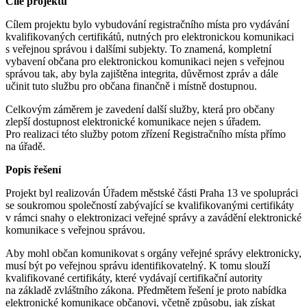
Cíle projektu
Cílem projektu bylo vybudování registračního místa pro vydávání
kvalifikovaných certifikátů, nutných pro elektronickou komunikaci
s veřejnou správou i dalšími subjekty. To znamená, kompletní
vybavení občana pro elektronickou komunikaci nejen s veřejnou
správou tak, aby byla zajištěna integrita, důvěrnost zpráv a dále
učinit tuto službu pro občana finančně i místně dostupnou.
Celkovým záměrem je zavedení další služby, která pro občany
zlepší dostupnost elektronické komunikace nejen s úřadem.
Pro realizaci této služby potom zřízení Registračního místa přímo
na úřadě.
Popis řešení
Projekt byl realizován Úřadem městské části Praha 13 ve spolupráci
se soukromou společností zabývající se kvalifikovanými certifikáty
v rámci snahy o elektronizaci veřejné správy a zavádění elektronické
komunikace s veřejnou správou.
Aby mohl občan komunikovat s orgány veřejné správy elektronicky,
musí být po veřejnou správu identifikovatelný. K tomu slouží
kvalifikované certifikáty, které vydávají certifikační autority
na základě zvláštního zákona. Předmětem řešení je proto nabídka
elektronické komunikace občanovi, včetně způsobu, jak získat