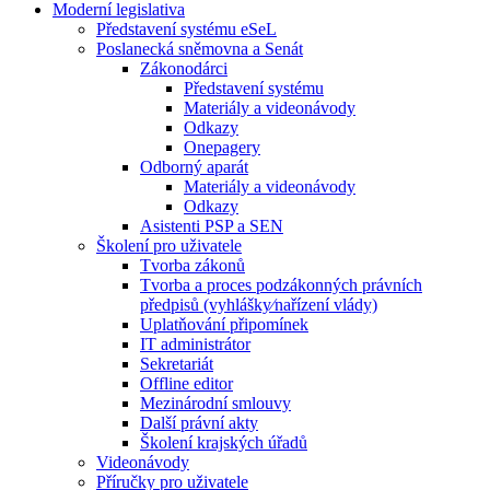
Moderní legislativa
Představení systému eSeL
Poslanecká sněmovna a Senát
Zákonodárci
Představení systému
Materiály a videonávody
Odkazy
Onepagery
Odborný aparát
Materiály a videonávody
Odkazy
Asistenti PSP a SEN
Školení pro uživatele
Tvorba zákonů
Tvorba a proces podzákonných právních
předpisů (vyhlášky⁄nařízení vlády)
Uplatňování připomínek
IT administrátor
Sekretariát
Offline editor
Mezinárodní smlouvy
Další právní akty
Školení krajských úřadů
Videonávody
Příručky pro uživatele