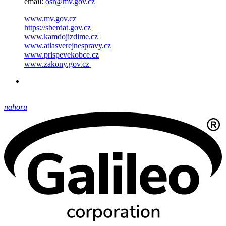
email:
osr@mv.gov.cz
www.mv.gov.cz
https://sberdat.gov.cz
www.kamdojizdime.cz
www.atlasverejnespravy.cz
www.prispevekobce.cz
www.zakony.gov.cz
nahoru