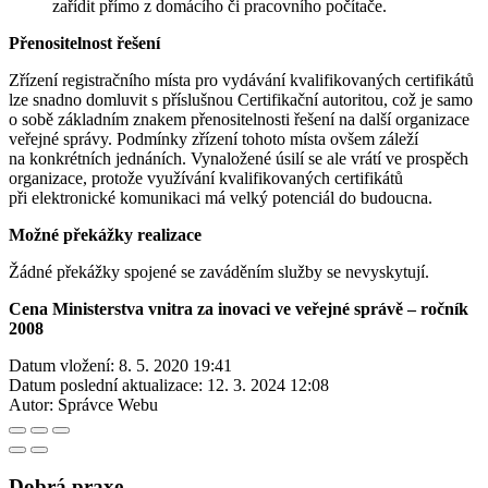
zařídit přímo z domácího či pracovního počítače.
Přenositelnost řešení
Zřízení registračního místa pro vydávání kvalifikovaných certifikátů
lze snadno domluvit s příslušnou Certifikační autoritou, což je samo
o sobě základním znakem přenositelnosti řešení na další organizace
veřejné správy. Podmínky zřízení tohoto místa ovšem záleží
na konkrétních jednáních. Vynaložené úsilí se ale vrátí ve prospěch
organizace, protože využívání kvalifikovaných certifikátů
při elektronické komunikaci má velký potenciál do budoucna.
Možné překážky realizace
Žádné překážky spojené se zaváděním služby se nevyskytují.
Cena Ministerstva vnitra za inovaci ve veřejné správě – ročník
2008
Datum vložení:
8. 5. 2020 19:41
Datum poslední aktualizace:
12. 3. 2024 12:08
Autor:
Správce Webu
Dobrá praxe