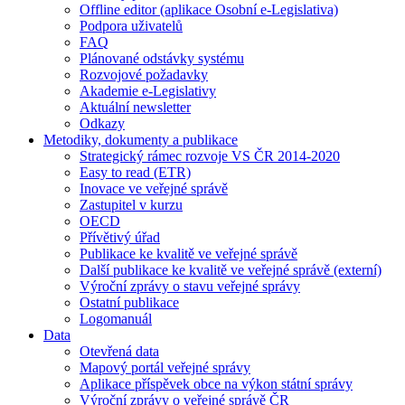
Offline editor (aplikace Osobní e-Legislativa)
Podpora uživatelů
FAQ
Plánované odstávky systému
Rozvojové požadavky
Akademie e-Legislativy
Aktuální newsletter
Odkazy
Metodiky, dokumenty a publikace
Strategický rámec rozvoje VS ČR 2014-2020
Easy to read (ETR)
Inovace ve veřejné správě
Zastupitel v kurzu
OECD
Přívětivý úřad
Publikace ke kvalitě ve veřejné správě
Další publikace ke kvalitě ve veřejné správě (externí)
Výroční zprávy o stavu veřejné správy
Ostatní publikace
Logomanuál
Data
Otevřená data
Mapový portál veřejné správy
Aplikace příspěvek obce na výkon státní správy
Výroční zprávy o veřejné správě ČR