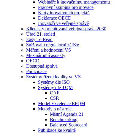
Webináře k inovačnímu managementu
Pracovní skupina pro inovace
Karty inovativních projektů
Deklarace OECD
Inovátoři ve veřejné správě
Klientsky orientovaná veřejná správa 2030
Úřad 21. století
Easy To Read
Snižování regulatorní zátěže
Měření a hodnocení VS
Mezinárodní aspekty
OECD
Dostupná správa
Participace
Systémy řízení kvality ve VS
Systémy dle ISO
Systémy dle TQM
CAF
CSR
Model Excelence EFQM
Metody a nástroje
Místní Agenda 21
Benchmarking
Balanced Scorecard
Publikace ke kvalitě