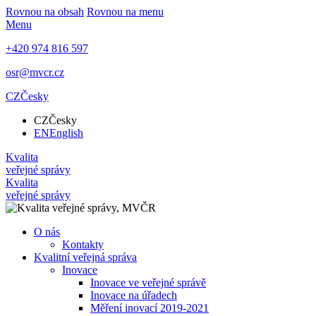
Rovnou na obsah
Rovnou na menu
Menu
+420 974 816 597
osr@mvcr.cz
CZ
Česky
CZ
Česky
EN
English
Kvalita
veřejné správy
Kvalita
veřejné správy
O nás
Kontakty
Kvalitní veřejná správa
Inovace
Inovace ve veřejné správě
Inovace na úřadech
Měření inovací 2019-2021