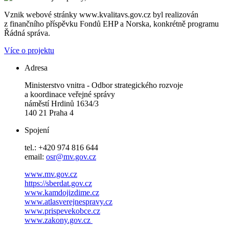
Vznik webové stránky www.kvalitavs.gov.cz byl realizován
z finančního příspěvku Fondů EHP a Norska, konkrétně programu
Řádná správa.
Více o projektu
Adresa
Ministerstvo vnitra - Odbor strategického rozvoje
a koordinace veřejné správy
náměstí Hrdinů 1634/3
140 21 Praha 4
Spojení
tel.: +420 974 816 644
email:
osr@mv.gov.cz
www.mv.gov.cz
https://sberdat.gov.cz
www.kamdojizdime.cz
www.atlasverejnespravy.cz
www.prispevekobce.cz
www.zakony.gov.cz