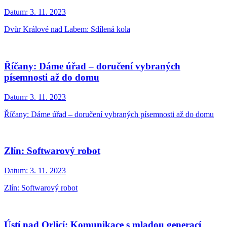
Datum:
3. 11. 2023
Dvůr Králové nad Labem: Sdílená kola
Říčany: Dáme úřad – doručení vybraných
písemnosti až do domu
Datum:
3. 11. 2023
Říčany: Dáme úřad – doručení vybraných písemnosti až do domu
Zlín: Softwarový robot
Datum:
3. 11. 2023
Zlín: Softwarový robot
Ústí nad Orlicí: Komunikace s mladou generací