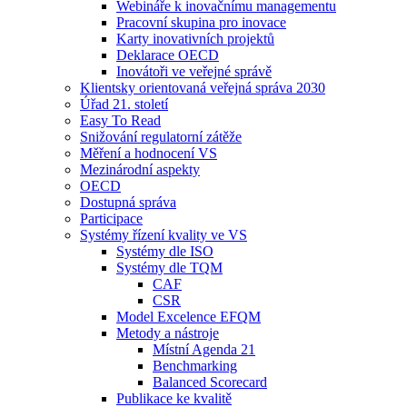
Webináře k inovačnímu managementu
Pracovní skupina pro inovace
Karty inovativních projektů
Deklarace OECD
Inovátoři ve veřejné správě
Klientsky orientovaná veřejná správa 2030
Úřad 21. století
Easy To Read
Snižování regulatorní zátěže
Měření a hodnocení VS
Mezinárodní aspekty
OECD
Dostupná správa
Participace
Systémy řízení kvality ve VS
Systémy dle ISO
Systémy dle TQM
CAF
CSR
Model Excelence EFQM
Metody a nástroje
Místní Agenda 21
Benchmarking
Balanced Scorecard
Publikace ke kvalitě