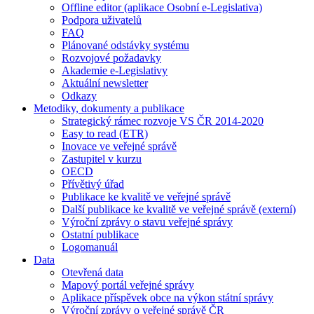
Offline editor (aplikace Osobní e-Legislativa)
Podpora uživatelů
FAQ
Plánované odstávky systému
Rozvojové požadavky
Akademie e-Legislativy
Aktuální newsletter
Odkazy
Metodiky, dokumenty a publikace
Strategický rámec rozvoje VS ČR 2014-2020
Easy to read (ETR)
Inovace ve veřejné správě
Zastupitel v kurzu
OECD
Přívětivý úřad
Publikace ke kvalitě ve veřejné správě
Další publikace ke kvalitě ve veřejné správě (externí)
Výroční zprávy o stavu veřejné správy
Ostatní publikace
Logomanuál
Data
Otevřená data
Mapový portál veřejné správy
Aplikace příspěvek obce na výkon státní správy
Výroční zprávy o veřejné správě ČR