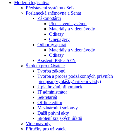
Moderní legislativa
Představení systému eSeL
Poslanecká sněmovna a Senát
Zákonodárci
Představení systému
Materiály a videonávody
Odkazy
Onepagery
Odborný aparát
Materiály a videonávody
Odkazy
Asistenti PSP a SEN
Školení pro uživatele
Tvorba zákonů
Tvorba a proces podzákonných právních
předpisů (vyhlášky⁄nařízení vlády)
Uplatňování připomínek
IT administrátor
Sekretariát
Offline editor
Mezinárodní smlouvy
Další právní akty
Školení krajských úřadů
Videonávody
Příručky pro uživatele