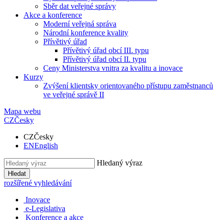
Sběr dat veřejné správy
Akce a konference
Moderní veřejná správa
Národní konference kvality
Přívětivý úřad
Přívětivý úřad obcí III. typu
Přívětivý úřad obcí II. typu
Ceny Ministerstva vnitra za kvalitu a inovace
Kurzy
Zvýšení klientsky orientovaného přístupu zaměstnanců
ve veřejné správě II
Mapa webu
CZ
Česky
CZ
Česky
EN
English
Hledaný výraz
Hledat
rozšířené vyhledávání
Inovace
e-Legislativa
Konference a akce