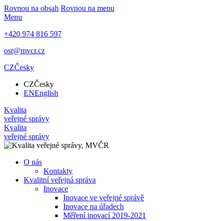
Rovnou na obsah
Rovnou na menu
Menu
+420 974 816 597
osr@mvcr.cz
CZ
Česky
CZ
Česky
EN
English
Kvalita
veřejné správy
Kvalita
veřejné správy
O nás
Kontakty
Kvalitní veřejná správa
Inovace
Inovace ve veřejné správě
Inovace na úřadech
Měření inovací 2019-2021