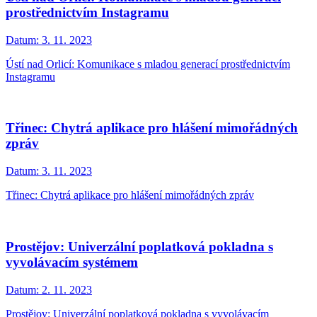
prostřednictvím Instagramu
Datum:
3. 11. 2023
Ústí nad Orlicí: Komunikace s mladou generací prostřednictvím
Instagramu
Třinec: Chytrá aplikace pro hlášení mimořádných
zpráv
Datum:
3. 11. 2023
Třinec: Chytrá aplikace pro hlášení mimořádných zpráv
Prostějov: Univerzální poplatková pokladna s
vyvolávacím systémem
Datum:
2. 11. 2023
Prostějov: Univerzální poplatková pokladna s vyvolávacím