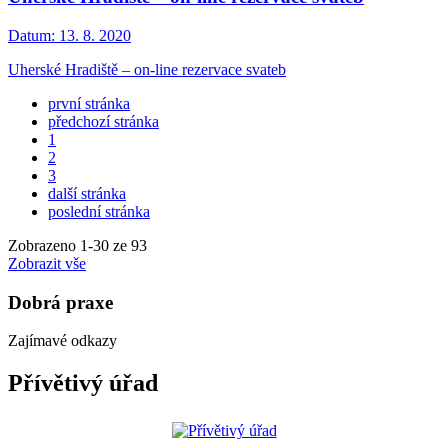
Datum:
13. 8. 2020
Uherské Hradiště – on-line rezervace svateb
první stránka
předchozí stránka
1
2
3
další stránka
poslední stránka
Zobrazeno
1
-
30
ze 93
Zobrazit vše
Dobrá praxe
Zajímavé odkazy
Přívětivý úřad