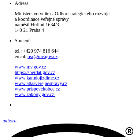
Adresa
Ministerstvo vnitra - Odbor strategického rozvoje
a koordinace veřejné správy
náměstí Hrdinů 1634/3
140 21 Praha 4
Spojení
tel.: +420 974 816 644
email:
osr@mv.gov.cz
www.mv.gov.cz
https://sberdat.gov.cz
www.kamdojizdime.cz
www.atlasverejnespravy.cz
www.prispevekobce.cz
www.zakony.gov.cz
nahoru