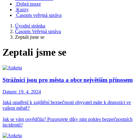
Dobrá praxe
Kurzy
Časopis veřejná správa
Úvodní stránka
Časopis Veřejná správa
Zeptali jsme se
Zeptali jsme se
Strážníci jsou pro města a obce největším přínosem
Datum:
19. 4. 2024
Jaká opatření k zajištění bezpečnosti obyvatel máte k dispozici ve
vašem městě?
Jak se vám osvědčila? Pozorujete díky nim pokles bezpečnostních
incidentů?