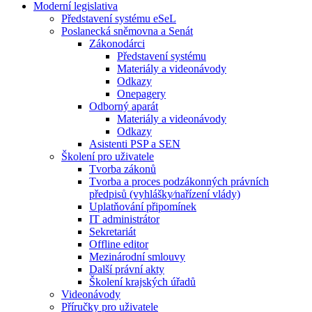
Moderní legislativa
Představení systému eSeL
Poslanecká sněmovna a Senát
Zákonodárci
Představení systému
Materiály a videonávody
Odkazy
Onepagery
Odborný aparát
Materiály a videonávody
Odkazy
Asistenti PSP a SEN
Školení pro uživatele
Tvorba zákonů
Tvorba a proces podzákonných právních
předpisů (vyhlášky⁄nařízení vlády)
Uplatňování připomínek
IT administrátor
Sekretariát
Offline editor
Mezinárodní smlouvy
Další právní akty
Školení krajských úřadů
Videonávody
Příručky pro uživatele