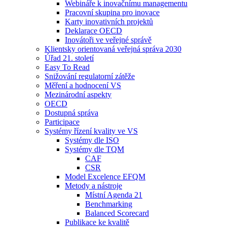
Webináře k inovačnímu managementu
Pracovní skupina pro inovace
Karty inovativních projektů
Deklarace OECD
Inovátoři ve veřejné správě
Klientsky orientovaná veřejná správa 2030
Úřad 21. století
Easy To Read
Snižování regulatorní zátěže
Měření a hodnocení VS
Mezinárodní aspekty
OECD
Dostupná správa
Participace
Systémy řízení kvality ve VS
Systémy dle ISO
Systémy dle TQM
CAF
CSR
Model Excelence EFQM
Metody a nástroje
Místní Agenda 21
Benchmarking
Balanced Scorecard
Publikace ke kvalitě