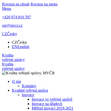
Rovnou na obsah
Rovnou na menu
Menu
+420 974 816 597
osr@mvcr.cz
CZ
Česky
CZ
Česky
EN
English
Kvalita
veřejné správy
Kvalita
veřejné správy
O nás
Kontakty
Kvalitní veřejná správa
Inovace
Inovace ve veřejné správě
Inovace na úřadech
Měření inovací 2019-2021