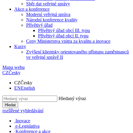
Sběr dat veřejné správy
Akce a konference
Moderní veřejná správa
Národní konference kvality
Přívětivý úřad
Přívětivý úřad obcí III. typu
Přívětivý úřad obcí II. typu
Ceny Ministerstva vnitra za kvalitu a inovace
Kurzy
Zvýšení klientsky orientovaného přístupu zaměstnanců
ve veřejné správě II
Mapa webu
CZ
Česky
CZ
Česky
EN
English
Hledaný výraz
Hledat
rozšířené vyhledávání
Inovace
e-Legislativa
Konference a akce