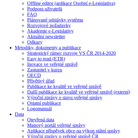
Offline editor (aplikace Osobní e-Legislativa)
Podpora uživatelů
FAQ
Plánované odstávky systému
Rozvojové požadavky
Akademie e-Legislativy
Aktuální newsletter
Odkazy
Metodiky, dokumenty a publikace
Strategický rámec rozvoje VS ČR 2014-2020
Easy to read (ETR)
Inovace ve veřejné správě
Zastupitel v kurzu
OECD
Přívětivý úřad
Publikace ke kvalitě ve veřejné správě
Další publikace ke kvalitě ve veřejné správě (externí)
Výroční zprávy o stavu veřejné správy
Ostatní publikace
Logomanuál
Data
Otevřená data
Mapový portál veřejné správy
Aplikace příspěvek obce na výkon státní správy
Výroční zprávy o veřejné správě ČR