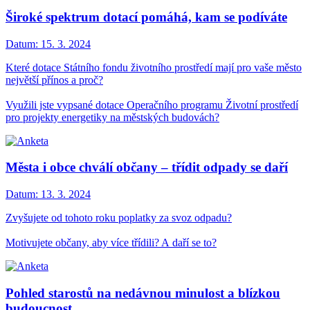
Široké spektrum dotací pomáhá, kam se podíváte
Datum:
15. 3. 2024
Které dotace Státního fondu životního prostředí mají pro vaše město
největší přínos a proč?
Využili jste vypsané dotace Operačního programu Životní prostředí
pro projekty energetiky na městských budovách?
Města i obce chválí občany – třídit odpady se daří
Datum:
13. 3. 2024
Zvyšujete od tohoto roku poplatky za svoz odpadu?
Motivujete občany, aby více třídili? A daří se to?
Pohled starostů na nedávnou minulost a blízkou
budoucnost