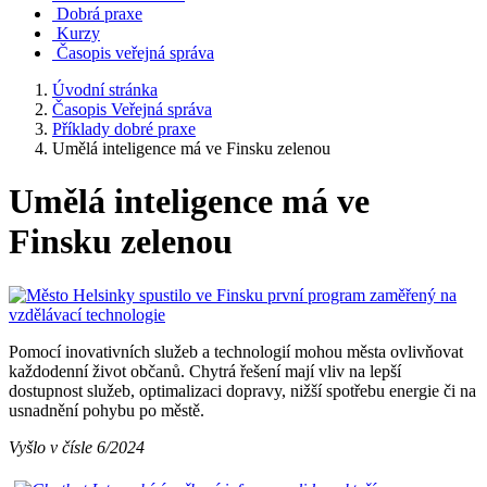
Dobrá praxe
Kurzy
Časopis veřejná správa
Úvodní stránka
Časopis Veřejná správa
Příklady dobré praxe
Umělá inteligence má ve Finsku zelenou
Umělá inteligence má ve
Finsku zelenou
Pomocí inovativních služeb a technologií mohou města ovlivňovat
každodenní život občanů. Chytrá řešení mají vliv na lepší
dostupnost služeb, optimalizaci dopravy, nižší spotřebu energie či na
usnadnění pohybu po městě.
Vyšlo v čísle 6/2024