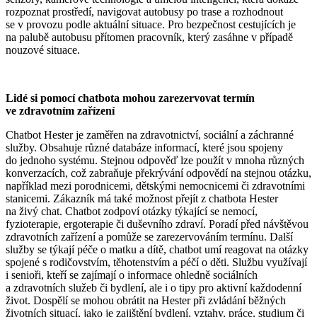
rozpoznat prostředí, navigovat autobusy po trase a rozhodnout
se v provozu podle aktuální situace. Pro bezpečnost cestujících je
na palubě autobusu přítomen pracovník, který zasáhne v případě
nouzové situace.
Lidé si pomocí chatbota mohou zarezervovat termín
ve zdravotním zařízení
Chatbot Hester je zaměřen na zdravotnictví, sociální a záchranné
služby. Obsahuje různé databáze informací, které jsou spojeny
do jednoho systému. Stejnou odpověď lze použít v mnoha různých
konverzacích, což zabraňuje překrývání odpovědí na stejnou otázku,
například mezi porodnicemi, dětskými nemocnicemi či zdravotními
stanicemi. Zákazník má také možnost přejít z chatbota Hester
na živý chat. Chatbot zodpoví otázky týkající se nemocí,
fyzioterapie, ergoterapie či duševního zdraví. Poradí před návštěvou
zdravotních zařízení a pomůže se zarezervováním termínu. Další
služby se týkají péče o matku a dítě, chatbot umí re­agovat na otázky
spojené s rodičovstvím, těhotenstvím a péčí o děti. Službu využívají
i senioři, kteří se zajímají o informace ohledně sociálních
a zdravotních služeb či bydlení, ale i o tipy pro aktivní každodenní
život. Dospělí se mohou obrátit na Hester při zvládání běžných
životních situací, jako je zajištění bydlení, vztahy, práce, studium či