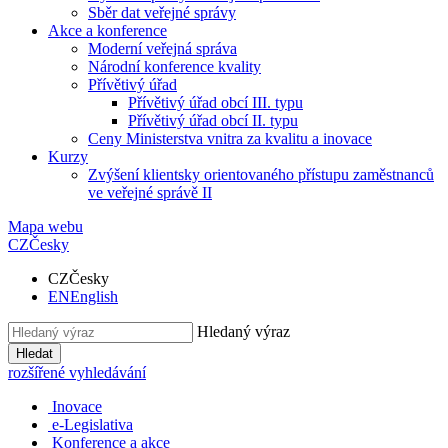
Sběr dat veřejné správy
Akce a konference
Moderní veřejná správa
Národní konference kvality
Přívětivý úřad
Přívětivý úřad obcí III. typu
Přívětivý úřad obcí II. typu
Ceny Ministerstva vnitra za kvalitu a inovace
Kurzy
Zvýšení klientsky orientovaného přístupu zaměstnanců
ve veřejné správě II
Mapa webu
CZ
Česky
CZ
Česky
EN
English
Hledaný výraz
Hledat
rozšířené vyhledávání
Inovace
e-Legislativa
Konference a akce