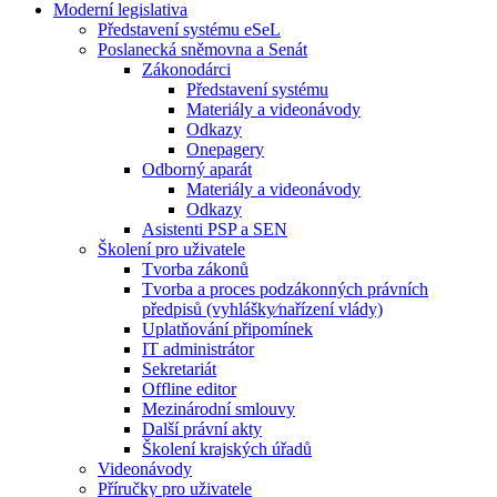
Moderní legislativa
Představení systému eSeL
Poslanecká sněmovna a Senát
Zákonodárci
Představení systému
Materiály a videonávody
Odkazy
Onepagery
Odborný aparát
Materiály a videonávody
Odkazy
Asistenti PSP a SEN
Školení pro uživatele
Tvorba zákonů
Tvorba a proces podzákonných právních
předpisů (vyhlášky⁄nařízení vlády)
Uplatňování připomínek
IT administrátor
Sekretariát
Offline editor
Mezinárodní smlouvy
Další právní akty
Školení krajských úřadů
Videonávody
Příručky pro uživatele