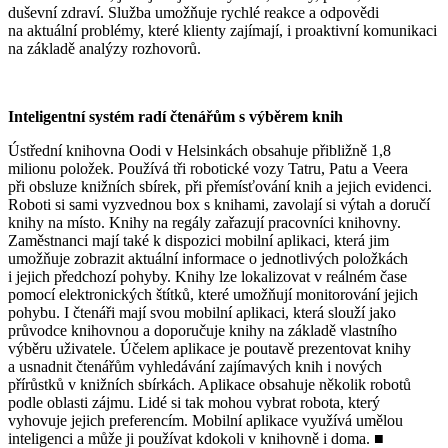
duševní zdraví. Služba umožňuje rychlé reakce a odpovědi
na aktuální problémy, které klienty zajímají, i proaktivní komunikaci
na základě analýzy rozhovorů.
Inteligentní systém radí čtenářům s výběrem knih
Ústřední knihovna Oodi v Helsinkách obsahuje přibližně 1,8
milionu položek. Používá tři robotické vozy Tatru, Patu a Veera
při obsluze knižních sbírek, při přemísťování knih a jejich evidenci.
Roboti si sami vyzvednou box s knihami, zavolají si výtah a doručí
knihy na místo. Knihy na regály zařazují pracovníci knihovny.
Zaměstnanci mají také k dispozici mobilní aplikaci, která jim
umožňuje zobrazit aktuální informace o jednotlivých položkách
i jejich předchozí pohyby. Knihy lze lokalizovat v reálném čase
pomocí elektronických štítků, které umožňují monitorování jejich
pohybu. I čtenáři mají svou mobilní aplikaci, která slouží jako
průvodce knihovnou a doporučuje knihy na základě vlastního
výběru uživatele. Účelem aplikace je poutavě prezentovat knihy
a usnadnit čtenářům vyhledávání zajímavých knih i nových
přírůstků v knižních sbírkách. Aplikace obsahuje několik robotů
podle oblasti zájmu. Lidé si tak mohou vybrat robota, který
vyhovuje jejich preferencím. Mobilní aplikace využívá umělou
inteligenci a může ji používat kdokoli v knihovně i doma. ■