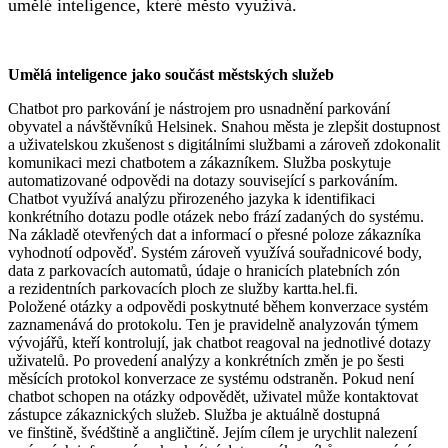
umělé inteligence, které město využívá.
Umělá inteligence jako součást městských služeb
Chatbot pro parkování je nástrojem pro usnadnění parkování
obyvatel a návštěvníků Helsinek. Snahou města je zlepšit dostupnost
a uživatelskou zkušenost s digitálními službami a zároveň zdokonalit
komunikaci mezi chatbotem a zákazníkem. Služba poskytuje
automatizované odpovědi na dotazy související s parkováním.
Chatbot využívá analýzu přirozeného jazyka k identifikaci
konkrétního dotazu podle otázek nebo frází zadaných do systému.
Na základě otevřených dat a informací o přesné poloze zákazníka
vyhodnotí odpověď. Systém zároveň využívá souřadnicové body,
data z parkovacích automatů, údaje o hranicích platebních zón
a rezidentních parkovacích ploch ze služby kartta.hel.fi.
Položené otázky a odpovědi poskytnuté během konverzace systém
zaznamenává do protokolu. Ten je pravidelně analyzován týmem
vývojářů, kteří kontrolují, jak chatbot reagoval na jednotlivé dotazy
uživatelů. Po provedení analýzy a konkrétních změn je po šesti
měsících protokol konverzace ze systému odstraněn. Pokud není
chatbot schopen na otázky odpovědět, uživatel může kontaktovat
zástupce zákaznických služeb. Služba je aktuálně dostupná
ve finštině, švédštině a angličtině. Jejím cílem je urychlit nalezení