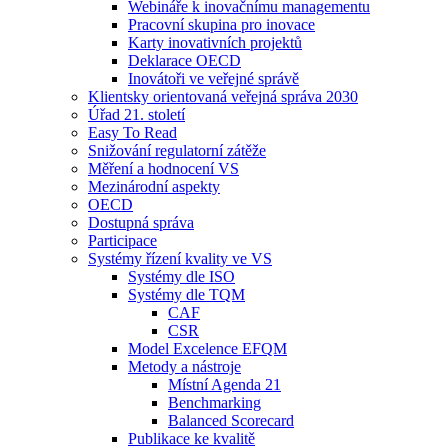
Webináře k inovačnímu managementu
Pracovní skupina pro inovace
Karty inovativních projektů
Deklarace OECD
Inovátoři ve veřejné správě
Klientsky orientovaná veřejná správa 2030
Úřad 21. století
Easy To Read
Snižování regulatorní zátěže
Měření a hodnocení VS
Mezinárodní aspekty
OECD
Dostupná správa
Participace
Systémy řízení kvality ve VS
Systémy dle ISO
Systémy dle TQM
CAF
CSR
Model Excelence EFQM
Metody a nástroje
Místní Agenda 21
Benchmarking
Balanced Scorecard
Publikace ke kvalitě