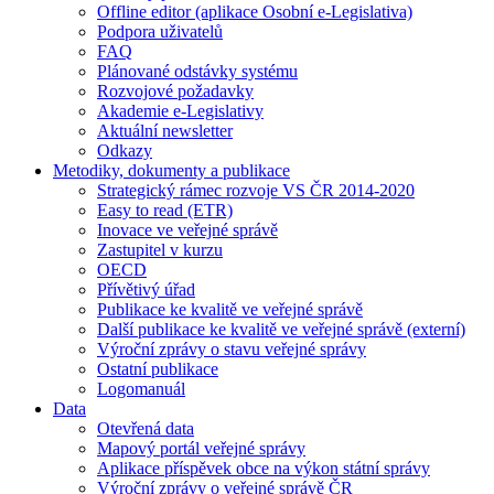
Offline editor (aplikace Osobní e-Legislativa)
Podpora uživatelů
FAQ
Plánované odstávky systému
Rozvojové požadavky
Akademie e-Legislativy
Aktuální newsletter
Odkazy
Metodiky, dokumenty a publikace
Strategický rámec rozvoje VS ČR 2014-2020
Easy to read (ETR)
Inovace ve veřejné správě
Zastupitel v kurzu
OECD
Přívětivý úřad
Publikace ke kvalitě ve veřejné správě
Další publikace ke kvalitě ve veřejné správě (externí)
Výroční zprávy o stavu veřejné správy
Ostatní publikace
Logomanuál
Data
Otevřená data
Mapový portál veřejné správy
Aplikace příspěvek obce na výkon státní správy
Výroční zprávy o veřejné správě ČR