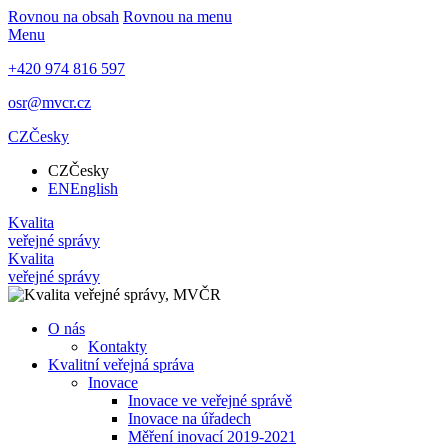
Rovnou na obsah
Rovnou na menu
Menu
+420 974 816 597
osr@mvcr.cz
CZ
Česky
CZ
Česky
EN
English
Kvalita
veřejné správy
Kvalita
veřejné správy
O nás
Kontakty
Kvalitní veřejná správa
Inovace
Inovace ve veřejné správě
Inovace na úřadech
Měření inovací 2019-2021