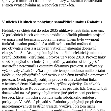
správných informací na konkrétní dotazy zákazníků ve srovnání
s jejich vyhledáváním na webových stránkách.
V ulicích Helsinek se pohybuje samořídící autobus Robobus
Helsinky se chtějí stát do roku 2035 uhlíkově neutrálním městem.
V posledních letech zde proto probíhalo několik pilotních projektů
ve snaze najít bezemisní dopravní řešení. Cílem bylo vyvinout
funkční, snadno použitelné a uhlíkově neutrální možnosti
pro obyvatele města a zároveň vytvořit inteligentní dopravní
ekosystém. Součástí projektu byl i samořídící elektrický minibus
zvaný Robobus, který zahájil provoz už v roce 2018. Provoz linky
se však potýkal s technickými problémy, autobus si tehdy ještě
dostatečně nerozuměl s ostatními účastníky provozu. Křižovatky
vyžadovaly zásah člověka a pomalé tempo autobusu nutilo ostatní
řidiče k jeho předjíždění, což vedlo k náhlému brzdění a omezování
provozu. O rok později zahájila provoz druhá zkušební linka
v helsinské čtvrti Kalasatama už s lepšími výsledky. Za několik
posledních let se Robobusem svezlo přes pět tisíc lidí. Cestující byli
dotazováni na své pocity a byli mimo jiné překvapeni pocitem
bezpečí, které jim tichá a plynulá jízda robotického autobusu
poskytuje. Ve většině případů se Robobusy pohybují po předem
naprogramovaných kratších trasách, využívají při tom různé
senzory, kamerové technologie a umělou inteligenci, která dokáže