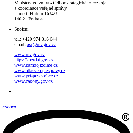
Ministerstvo vnitra - Odbor strategického rozvoje
a koordinace veřejné správy
náměstí Hrdinů 1634/3
140 21 Praha 4
Spojení
tel.: +420 974 816 644
email:
osr@mv.gov.cz
www.mv.gov.cz
https://sberdat.gov.cz
www.kamdojizdime.cz
www.atlasverejnespravy.cz
www.prispevekobce.cz
www.zakony.gov.cz
nahoru