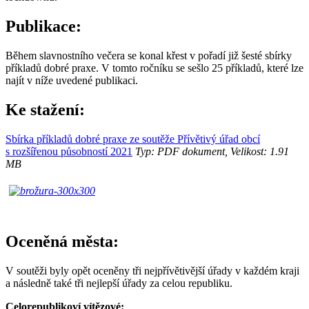
Publikace:
Během slavnostního večera se konal křest v pořadí již šesté sbírky
příkladů dobré praxe. V tomto ročníku se sešlo 25 příkladů, které lze
najít v níže uvedené publikaci.
Ke stažení:
Sbírka příkladů dobré praxe ze soutěže Přívětivý úřad obcí
s rozšířenou působností 2021
Typ: PDF dokument, Velikost: 1.91
MB
Oceněná města:
V soutěži byly opět oceněny tři nejpřívětivější úřady v každém kraji
a následně také tři nejlepší úřady za celou republiku.
Celorepublikoví vítězové: