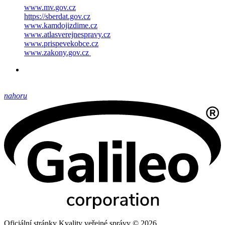
www.mv.gov.cz
https://sberdat.gov.cz
www.kamdojizdime.cz
www.atlasverejnespravy.cz
www.prispevekobce.cz
www.zakony.gov.cz
nahoru
Oficiální stránky Kvality veřejné správy © 2026