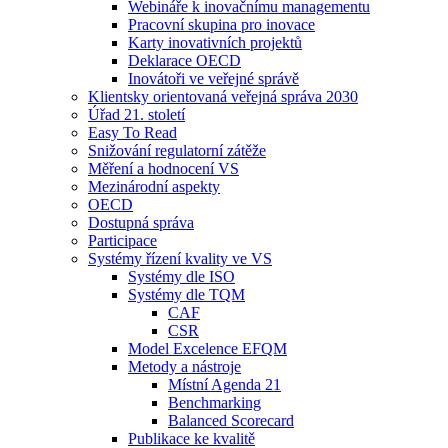
Webináře k inovačnímu managementu
Pracovní skupina pro inovace
Karty inovativních projektů
Deklarace OECD
Inovátoři ve veřejné správě
Klientsky orientovaná veřejná správa 2030
Úřad 21. století
Easy To Read
Snižování regulatorní zátěže
Měření a hodnocení VS
Mezinárodní aspekty
OECD
Dostupná správa
Participace
Systémy řízení kvality ve VS
Systémy dle ISO
Systémy dle TQM
CAF
CSR
Model Excelence EFQM
Metody a nástroje
Místní Agenda 21
Benchmarking
Balanced Scorecard
Publikace ke kvalitě