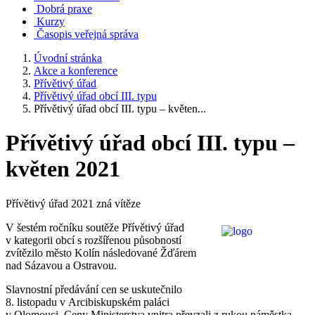
Dobrá praxe
Kurzy
Časopis veřejná správa
Úvodní stránka
Akce a konference
Přívětivý úřad
Přívětivý úřad obcí III. typu
Přívětivý úřad obcí III. typu – květen...
Přívětivý úřad obcí III. typu –
květen 2021
Přívětivý úřad 2021 zná vítěze
V šestém ročníku soutěže Přívětivý úřad
v kategorii obcí s rozšířenou působností
zvítězilo město Kolín následované Žďárem
nad Sázavou a Ostravou.
Slavnostní předávání cen se uskutečnilo
8. listopadu v Arcibiskupském paláci
v Olomouci. Ceny Ministerstva vnitra převzali z rukou náměstka