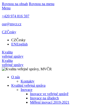
Rovnou na obsah
Rovnou na menu
Menu
+420 974 816 597
osr@mvcr.cz
CZ
Česky
CZ
Česky
EN
English
Kvalita
veřejné správy
Kvalita
veřejné správy
O nás
Kontakty
Kvalitní veřejná správa
Inovace
Inovace ve veřejné správě
Inovace na úřadech
Měření inovací 2019-2021