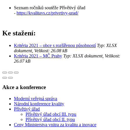
Seznam ročníků soutěže Přívětivý úřad
-
https://kvalitavs.cz/privetivy-urad/
Ke stažení:
Kritéria 2021 – obce s rozšířenou působností
Typ: XLSX
dokument, Velikost: 26.08 kB
Kritéria 2021 – MČ Prahy
Typ: XLSX dokument, Velikost:
26.07 kB
Akce a konference
Moderní veřejná správa
Národní konference kvality
Přívětivý úřad
Přívětivý úřad obcí III. typu
Přívětivý úřad obcí II. typu
Ceny Ministerstva vnitra za kvalitu a inovace