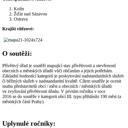
Kolín
Žďár nad Sázavou
Ostrava
Krajští vítězové:
O soutěži:
Přívětivý úřad je soutěží mapující stav přívětivosti a otevřeností
obecních a městských úřadů vůči občanům a jejich potřebám.
Základní hodnotící kategorií je poskytování nadstandardních služeb
či běžných služeb v nadstandardní kvalitě. Cílem soutěže je ocenit
snahu představitelů obcí / měst a obecních / městských úřadů
ve zvyšování přívětivosti úřadu. V prvním ročníku v roce
2016 se do soutěže v kategorii obcí III. typu přihlásilo 190 měst (a
městských částí Prahy).
Uplynulé ročníky: