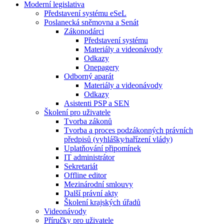
Moderní legislativa
Představení systému eSeL
Poslanecká sněmovna a Senát
Zákonodárci
Představení systému
Materiály a videonávody
Odkazy
Onepagery
Odborný aparát
Materiály a videonávody
Odkazy
Asistenti PSP a SEN
Školení pro uživatele
Tvorba zákonů
Tvorba a proces podzákonných právních
předpisů (vyhlášky⁄nařízení vlády)
Uplatňování připomínek
IT administrátor
Sekretariát
Offline editor
Mezinárodní smlouvy
Další právní akty
Školení krajských úřadů
Videonávody
Příručky pro uživatele