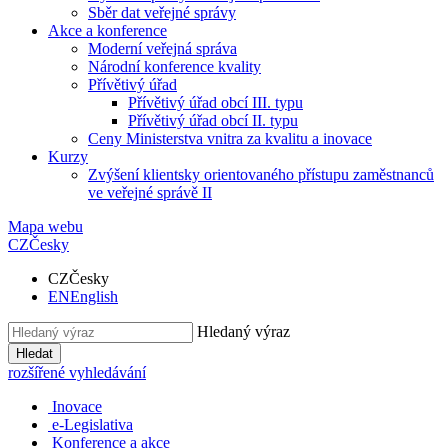
Sběr dat veřejné správy
Akce a konference
Moderní veřejná správa
Národní konference kvality
Přívětivý úřad
Přívětivý úřad obcí III. typu
Přívětivý úřad obcí II. typu
Ceny Ministerstva vnitra za kvalitu a inovace
Kurzy
Zvýšení klientsky orientovaného přístupu zaměstnanců
ve veřejné správě II
Mapa webu
CZ
Česky
CZ
Česky
EN
English
Hledaný výraz
Hledat
rozšířené vyhledávání
Inovace
e-Legislativa
Konference a akce