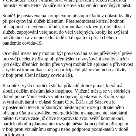
ministra vnitra Petra Vokáče starostové a tajemníci oceněných měst.
Soutěž je postavena na komplexním přístupu úřadů v oblasti kvality
při poskytování služeb klientům. Přes sedmdesát kritérií hodnotí
přístupnost a otevřenost úřadu, komunikaci s klienty, digitalizaci
služeb, zapojování veřejnosti do věcí veřejných, kroky ke zvýšení
udržitelnosti a v neposlední řadě také opatření přijatá během
pandemie covidu-19.
Oceněná města tedy mohou být považována za nejpřívětivější právě
pro svůj ucelený přístup při přemýšlení o zvyšování kvality služeb
(od délky úředních hodin přes vývoj mobilních aplikací a přívětivost
a rychlost komunikace až po participační plánování nebo aktivity
v boji proti šíření nákazy covidu-19).
K soutěži vyšla i tradiční sbírka příkladů dobré praxe, která má
sloužit dalším městům jako inspirace. Vítězná města se ve sbírkách
dobré praxe Ministerstva vnitra objevují opakovaně. Kolín zaujal
svými aktivitami v oblasti Smart City, Žďár nad Sázavou je
v posledních letech příkladným městem pro rozvoj udržitelného
přístupu úřadu a zavádění energetického managementu, statutární
město Ostrava zase již dříve inspirovalo svou svěží komunikací,
participativním plánováním rozvoje města, koncepčním přístupem
v boji proti vizuálnímu smogu nebo podporou podnikatelů v době
lockdownu.